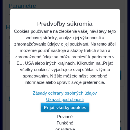
Parametre
Výrobca:
Predvoľby súkromia
Hľadať text
Cookies používame na zlepšenie vašej návštevy tejto
Prehľadať výsledky filtra fulltextom
webovej stránky, analýzu jej výkonnosti a
zhromažďovanie údajov o jej používaní. Na tento účel
môžeme použiť nástroje a služby tretích strán a
zhromaždené údaje sa môžu preniesť k partnerom v
Radiť podľa:
EÚ, USA alebo iných krajinách. Kliknutím na „Prijať
všetky cookies“ vyjadrujete svoj súhlas s týmto
Odoslať
spracovaním. Nižšie môžete nájsť podrobné
informácie alebo upraviť svoje preferencie.
Zásady ochrany osobných údajov
Cameo WOOKIE 600 B
Ukázať podrobnosti
Wookiu 600 B má výkon 600 mW a
Prijať všetky cookies
modré laserové diódy, 3 mm Priemer...
Povinné
255,23 €
s DPH
Naša
Funkčné
webová
Môžeme
Analytické