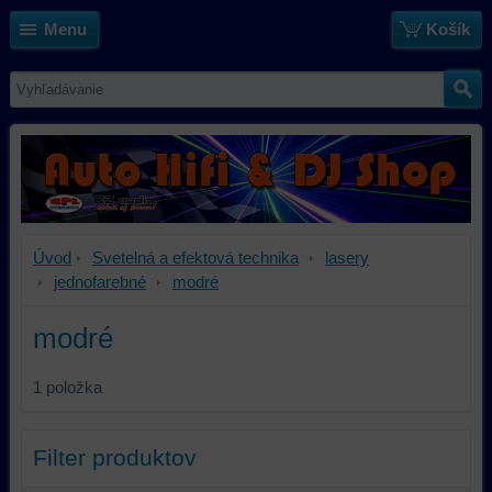
Menu
Košík
Úvod
Svetelná a efektová technika
lasery
jednofarebné
modré
modré
1
položka
Filter produktov