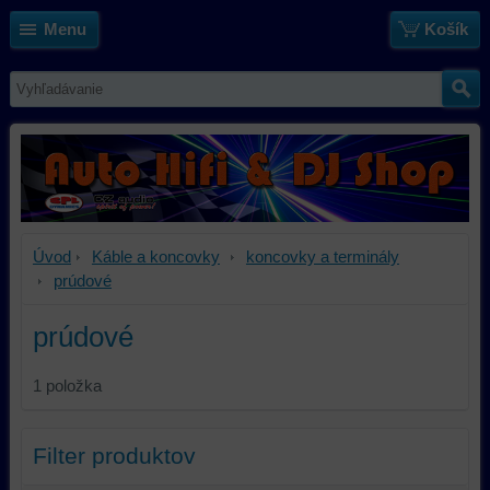
Menu
Košík
Úvod
Káble a koncovky
koncovky a terminály
prúdové
prúdové
1
položka
Filter produktov