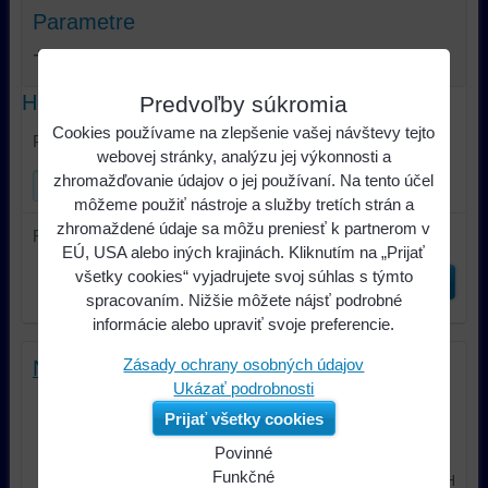
Parametre
Výrobca:
Hľadať text
Predvoľby súkromia
Cookies používame na zlepšenie vašej návštevy tejto
Prehľadať výsledky filtra fulltextom
webovej stránky, analýzu jej výkonnosti a
zhromažďovanie údajov o jej používaní. Na tento účel
môžeme použiť nástroje a služby tretích strán a
zhromaždené údaje sa môžu preniesť k partnerom v
Radiť podľa:
EÚ, USA alebo iných krajinách. Kliknutím na „Prijať
všetky cookies“ vyjadrujete svoj súhlas s týmto
Odoslať
spracovaním. Nižšie môžete nájsť podrobné
informácie alebo upraviť svoje preferencie.
Zásady ochrany osobných údajov
Neutrik NAC3 FX-W Top Powercon True1
Ukázať podrobnosti
PowerCON TRUE1 TOP je
Prijať všetky cookies
uzamykateľný 16 A skutočný sieťový
konektor...
Povinné
9,94 €
Naša
Funkčné
s DPH