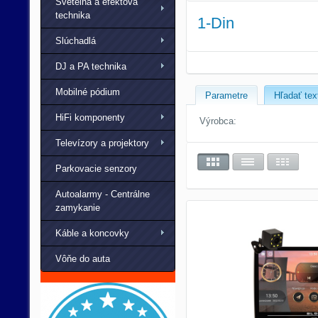
Svetelná a efektová
technika
1-Din
Slúchadlá
DJ a PA technika
Mobilné pódium
Parametre
Hľadať tex
HiFi komponenty
Výrobca:
Televízory a projektory
Parkovacie senzory
Autoalarmy - Centrálne
zamykanie
Káble a koncovky
Vôňe do auta