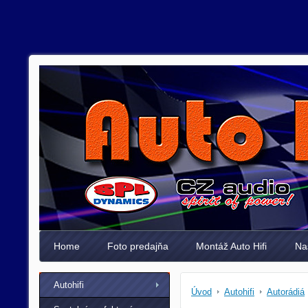
Home
Foto predajňa
Montáž Auto Hifi
Na
Autohifi
Úvod
Autohifi
Autorádiá