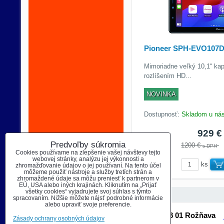
Pioneer SPH-EVO107
Mimoriadne veľký 10,1“ kapa
rozlíšením HD...
NOVINKA
Dostupnosť:
Skladom u ná
929 
Predvoľby súkromia
1200 €
s DPH
Cookies používame na zlepšenie vašej návštevy tejto
webovej stránky, analýzu jej výkonnosti a
ks
zhromažďovanie údajov o jej používaní. Na tento účel
môžeme použiť nástroje a služby tretích strán a
zhromaždené údaje sa môžu preniesť k partnerom v
EÚ, USA alebo iných krajinách. Kliknutím na „Prijať
všetky cookies“ vyjadrujete svoj súhlas s týmto
spracovaním. Nižšie môžete nájsť podrobné informácie
alebo upraviť svoje preferencie.
Autohifi & DJ Shop Šafárikova 91 048 01 Rožňava
Zásady ochrany osobných údajov