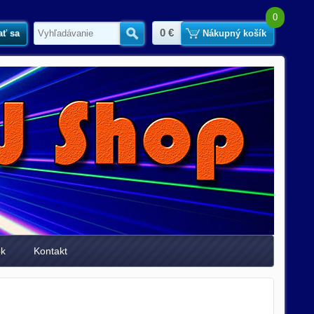
0
0 €
ať sa
Hľadať
Nákupný košík
ok
Kontakt