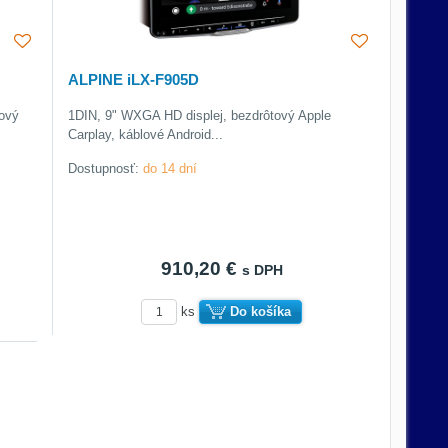
ALPINE iLX-F905D
cový
1DIN, 9" WXGA HD displej, bezdrôtový Apple
Carplay, káblové Android...
Dostupnosť:
do 14 dní
910,20 €
s DPH
ks
Do košíka