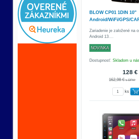
BLOW CP01 1DIN 10"
Android/WiFi/GPS/C
Zariadenie je založené na
Android 13....
NOVINKA
Dostupnosť:
Skladom u ná
128 
162,98 €
s DPH
ks