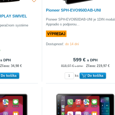
Pioneer SPH-EVO950DAB-UNI
ARPLAY SWIVEL
Pioneer SPH-EVO950DAB-UNI je 1DIN modul
Appradio s podporou...
 operačnom systéme
VÝPREDAJ
Dostupnosť:
do 14 dní
s
€
599 €
s DPH
s DPH
Zľava: 34,98 €
818,97 €
Zľava: 219,97 €
s DPH
Do košíka
ks
Do košíka