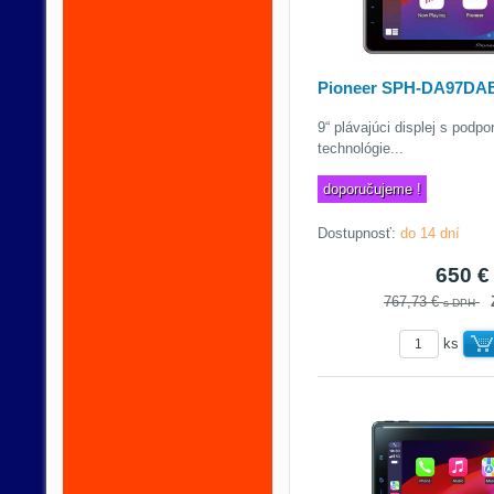
Pioneer SPH-DA97DA
9“ plávajúci displej s podp
technológie...
doporučujeme !
Dostupnosť:
do 14 dní
650 
767,73 €
s DPH
ks