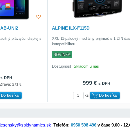
DAB-UNI2
ALPINE iLX-F115D
citný plávajúci displej s
XXL 11-palcový mediálny prijímač s 1 DIN šas
kompatibilitou...
NOVINKA
s
Dostupnosť:
Skladom u nás
€
s DPH
999 €
s DPH
Zľava: 271 €
Do košíka
ks
Do košíka
jesensky@spldynamics.sk
Telefón:
0950 598 496
v čase 9.00 - 12