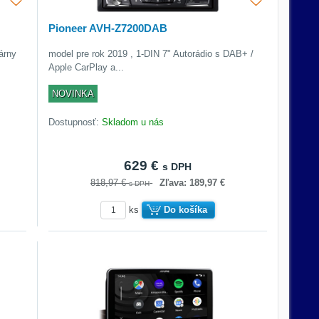
Pioneer AVH-Z7200DAB
árny
model pre rok 2019 , 1-DIN 7" Autorádio s DAB+ /
Apple CarPlay a...
NOVINKA
Dostupnosť:
Skladom u nás
629 €
s DPH
818,97 €
Zľava: 189,97 €
s DPH
ks
Do košíka