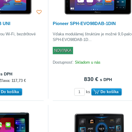
B UNI
Pioneer SPH-EVO98DAB-1DIN
orou Wi-Fi, bezdrôtové
Vďaka modulárnej štruktúre je možné 9,0-pal
SPH-EVO98DAB-1D...
NOVINKA
Dostupnosť:
Skladom u nás
€
s DPH
830 €
s DPH
Zľava: 117,73 €
Do košíka
ks
Do košíka