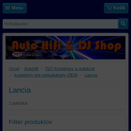
Menu
Košík
Úvod
Autohifi
ISO Konektory a redukcie
konektory pre reproduktory OEM
Lancia
Lancia
1
položka
Filter produktov