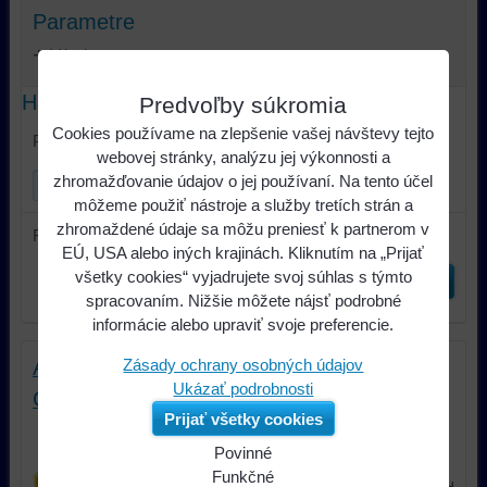
Parametre
Výrobca:
Hľadať text
Predvoľby súkromia
Cookies používame na zlepšenie vašej návštevy tejto
Prehľadať výsledky filtra fulltextom
webovej stránky, analýzu jej výkonnosti a
zhromažďovanie údajov o jej používaní. Na tento účel
môžeme použiť nástroje a služby tretích strán a
zhromaždené údaje sa môžu preniesť k partnerom v
Radiť podľa:
EÚ, USA alebo iných krajinách. Kliknutím na „Prijať
všetky cookies“ vyjadrujete svoj súhlas s týmto
Odoslať
spracovaním. Nižšie môžete nájsť podrobné
informácie alebo upraviť svoje preferencie.
Zásady ochrany osobných údajov
Adaptér repro konektora; Alfa Romeo,
Ukázať podrobnosti
Citroën, Fiat, Lancia 1
Prijať všetky cookies
Adaptér repro konektora; Alfa Romeo,
Citroën, Fiat, Lancia
Povinné
Naša
Funkčné
1,54 €