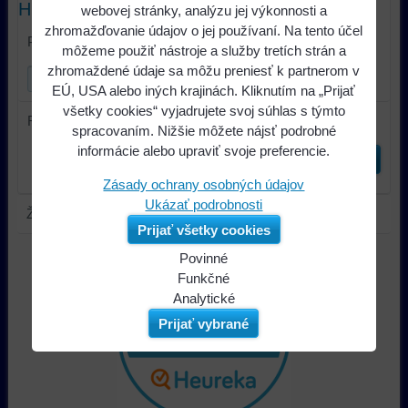
Hľadať text
webovej stránky, analýzu jej výkonnosti a
zhromažďovanie údajov o jej používaní. Na tento účel
Prehľadať výsledky filtra fulltextom
môžeme použiť nástroje a služby tretích strán a
zhromaždené údaje sa môžu preniesť k partnerom v
EÚ, USA alebo iných krajinách. Kliknutím na „Prijať
všetky cookies“ vyjadrujete svoj súhlas s týmto
Radiť podľa:
spracovaním. Nižšie môžete nájsť podrobné
informácie alebo upraviť svoje preferencie.
Odoslať
Zásady ochrany osobných údajov
Ukázať podrobnosti
Žiadny výrobok nezodpovedá aktuálnemu filtru.
Prijať všetky cookies
Povinné
Naša
Funkčné
webová
Môžeme
Analytické
stránka
ukladať
Používanie
Prijať vybrané
ukladá
údaje
analytických
údaje
na
nástrojov
na
vašom
nám
vašom
zariadení
umožňuje