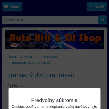
Menu
Košík
Úvod
Autohifi
LCD do auta
prenosný dvd prehrávač
prenosný dvd prehrávač
0
položiek
Predvoľby súkromia
Filter produktov
Cookies používame na zlepšenie vašej návštevy tejto