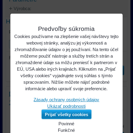
Výrobca:
Hľadať text
Predvoľby súkromia
Prehľadať výsledky filtra fulltextom
Cookies používame na zlepšenie vašej návštevy tejto
webovej stránky, analýzu jej výkonnosti a
zhromažďovanie údajov o jej používaní. Na tento účel
môžeme použiť nástroje a služby tretích strán a
Radiť podľa:
zhromaždené údaje sa môžu preniesť k partnerom v
EÚ, USA alebo iných krajinách. Kliknutím na „Prijať
Odoslať
všetky cookies“ vyjadrujete svoj súhlas s týmto
spracovaním. Nižšie môžete nájsť podrobné
informácie alebo upraviť svoje preferencie.
Dietz akustická látka tmavošedá
Zásady ochrany osobných údajov
1,2mx0,9m
Ukázať podrobnosti
Akusticky priepustná tkanina špeciálne
Prijať všetky cookies
pre zadné police a predné...
Povinné
5,13 €
s DPH
Naša
Funkčné