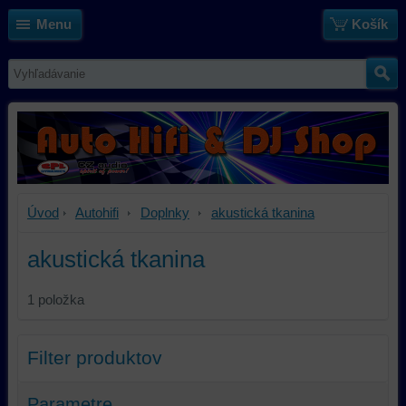
Menu
Košík
Úvod
Autohifi
Doplnky
akustická tkanina
akustická tkanina
1
položka
Filter produktov
Parametre