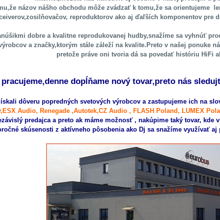
mu,že názov nášho obchodu môže zvádzať k tomu,že sa orientujeme len
ceiverov,zosilňovačov, reproduktorov ako aj ďaľších komponentov pre d
núšikmi dobre a kvalitne reprodukovanej hudby,snažíme sa vyhnúť
pro
 výrobcov a značky,ktorým stále záleží na kvalite.Preto v našej ponuke
pretože práve oni tvoria dá sa povedať históriu HiFi 
e pracujeme,denne dopĺňame nový tovar,preto nás sledujt
ískali dôveru popredných svetových výrobcov a zastupujeme ich na sl
,ESX Audio, Renegade ,Autotek,
CZ Audio , FLASH Poland, LUMEX Pol
ezávislý predajca a preto ak máme možnosť , nakúpime taký tovar, kde
ročné skúsenosti z aktívneho pôsobenia ako Dj sa snažíme využívať aj pr