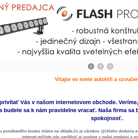
Vitajte vo svete autohifi a ozvučen
privítať Vás v našom internetovom obchode. Veríme
a budete sa k nám pravidelne vracať. Naša firma sa
spokojnosť.
u ponúkaného tovaru máme na sklade,čo je zárukou rýchleho dodania a 
internet,môžete nás navštíviť aj osobne v našej predajni a p