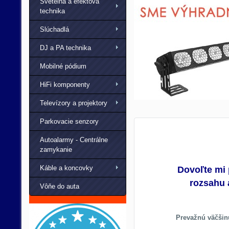
Svetelná a efektová
technika
Slúchadlá
DJ a PA technika
Mobilné pódium
HiFi komponenty
Televízory a projektory
Parkovacie senzory
Autoalarmy - Centrálne
zamykanie
Káble a koncovky
Dovoľte mi 
rozsahu 
Vôňe do auta
Prevažnú väčšin