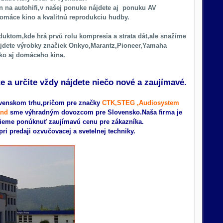
 na autohifi,v našej ponuke nájdete aj ponuku AV
omáce kino a kvalitnú reprodukciu hudby.
duktom,kde hrá prvú rolu kompresia a strata dát,ale snažíme
 nájdete výrobky značiek Onkyo,Marantz,Pioneer,Yamaha
ako aj domáceho kina.
e a určite vždy nájdete niečo nové a zaujímavé.
ovenskom trhu,pričom pre značky
CTK
,STEG ,Audiosystem
and
sme výhradným dovozcom pre Slovensko
.Naša firma je
 vieme ponúknuť zaujímavú cenu pre zákazníka.
i predaji ozvučovacej a svetelnej techniky.