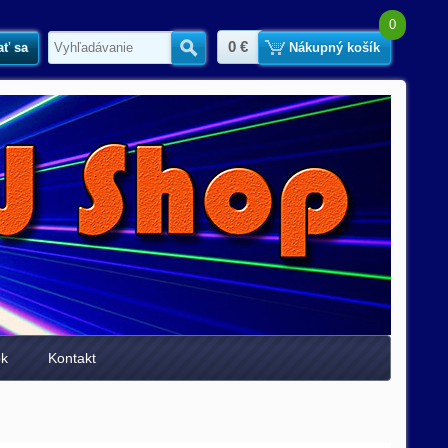
0
0 €
ať sa
Hľadať
Nákupný košík
ok
Kontakt