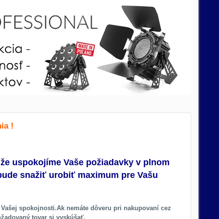
ia !
,že uspokojíme Vaše požiadavky v plnom
 bude snažiť urobiť maximum pre Vašu
Vašej spokojnosti.Ak nemáte dôveru pri nakupovaní cez
ožadovaný tovar si vyskúšať.