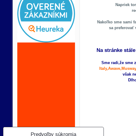
Napriek to
re
Nakoľko sme sami fa
sa preferovať
Na stránke stál
Sme radi,že sme z
Italy,Awave,Musway
však n
Dlho
Predvoľby súkromia