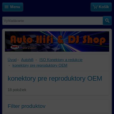
Menu
Košík
Úvod
Autohifi
ISO Konektory a redukcie
konektory pre reproduktory OEM
konektory pre reproduktory OEM
18
položiek
Filter produktov