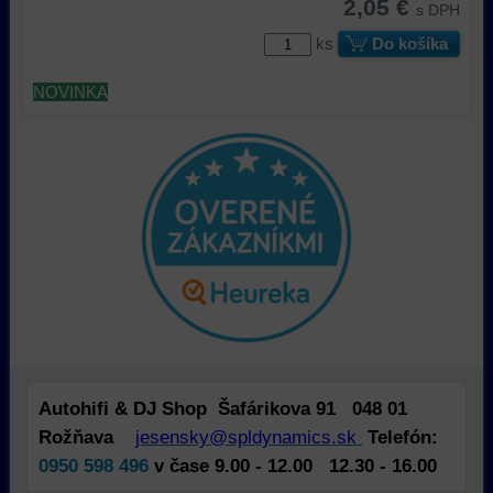
2,05 €
s DPH
ks
Do košíka
NOVINKA
Autohifi & DJ Shop Šafárikova 91 048 01
Rožňava
jesensky@spldynamics.sk
Telefón:
0950 598 496
v čase 9.00 - 12.00 12.30 - 16.00