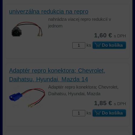
platformy,
zážitok
prvej
univerzálna redukcia na repro
zážitku
z
alebo
z
prehliadania,
tretej
nahrádza viacej repro redukcií v
prehliadania
ukladať
strany
jednom
a
niektoré
na
1,60 €
s DPH
zabezpečenia.
z
sledovanie
ks
Do košíka
vašich
alebo
preferencií
zaznamenávanie
bez
vášho
toho,
prehliadania
Adaptér repro konektora; Chevrolet,
aby
našej
Daihatsu, Hyundai, Mazda 14
ste
webovej
mali
stránky,
Adaptér repro konektora; Chevrolet,
používateľský
na
Daihatsu, Hyundai, Mazda
účet
analýzu
1,85 €
s DPH
alebo
nástrojov
bez
alebo
ks
Do košíka
prihlásenia,
komponentov,
používať
s
skripty
ktorými