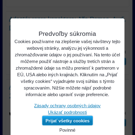
Adaptér repro konektora; Alfa Romeo, Audi,
Daewoo, Daihatsu, Fiat 4
Predvoľby súkromia
Adaptér repro konektora; Alfa Romeo,
Cookies používame na zlepšenie vašej návštevy tejto
Audi, Daewoo, Daihatsu, Fiat
webovej stránky, analýzu jej výkonnosti a
1,54 €
s DPH
zhromažďovanie údajov o jej používaní. Na tento účel
môžeme použiť nástroje a služby tretích strán a
ks
Do košíka
zhromaždené údaje sa môžu preniesť k partnerom v
EÚ, USA alebo iných krajinách. Kliknutím na „Prijať
všetky cookies“ vyjadrujete svoj súhlas s týmto
Adaptér repro konektora; Seat,Škoda , VW
spracovaním. Nižšie môžete nájsť podrobné
informácie alebo upraviť svoje preferencie.
13
Adaptér repro konektora; Seat, VW
Zásady ochrany osobných údajov
1,60 €
Ukázať podrobnosti
s DPH
Prijať všetky cookies
ks
Do košíka
Povinné