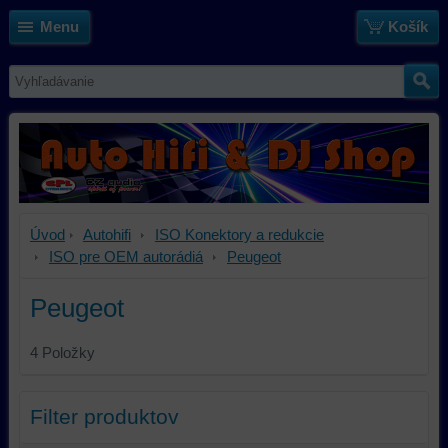
Menu
Košík
Úvod
Autohifi
ISO Konektory a redukcie
ISO pre OEM autorádiá
Peugeot
Peugeot
4
Položky
Filter produktov