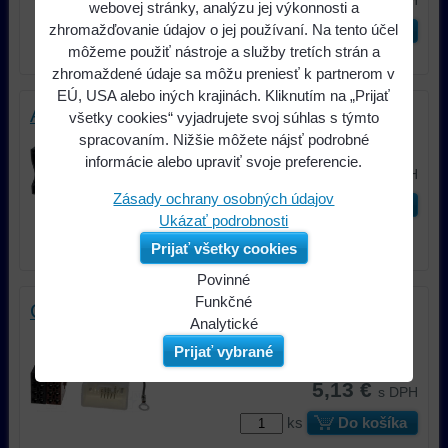
s DPH
webovej stránky, analýzu jej výkonnosti a
zhromažďovanie údajov o jej používaní. Na tento účel
ks
Do košíka
môžeme použiť nástroje a služby tretích strán a
zhromaždené údaje sa môžu preniesť k partnerom v
EÚ, USA alebo iných krajinách. Kliknutím na „Prijať
Adaptér; Citroën, Peugeot; ISO
všetky cookies“ vyjadrujete svoj súhlas s týmto
spracovaním. Nižšie môžete nájsť podrobné
Adaptér; Citroën, Peugeot; ISO
informácie alebo upraviť svoje preferencie.
5,13 €
s DPH
Zásady ochrany osobných údajov
ks
Do košíka
Ukázať podrobnosti
Prijať všetky cookies
Povinné
Naša
Funkčné
Citroën, Mitsubishi, Peugeot; ISO
webová
Môžeme
Analytické
Adaptér; Citroën, Mitsubishi, Peugeot;
stránka
ukladať
Používanie
Prijať vybrané
ISO
ukladá
údaje
analytických
5,13 €
údaje
na
nástrojov
s DPH
na
vašom
nám
ks
Do košíka
vašom
zariadení
umožňuje