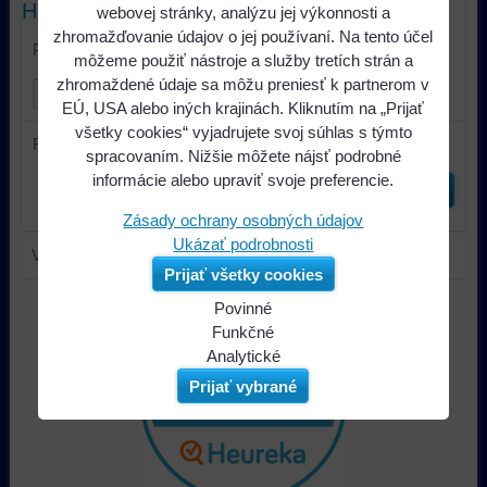
Hľadať text
webovej stránky, analýzu jej výkonnosti a
zhromažďovanie údajov o jej používaní. Na tento účel
Prehľadať výsledky filtra fulltextom
môžeme použiť nástroje a služby tretích strán a
zhromaždené údaje sa môžu preniesť k partnerom v
EÚ, USA alebo iných krajinách. Kliknutím na „Prijať
všetky cookies“ vyjadrujete svoj súhlas s týmto
Radiť podľa:
spracovaním. Nižšie môžete nájsť podrobné
informácie alebo upraviť svoje preferencie.
Odoslať
Zásady ochrany osobných údajov
Ukázať podrobnosti
V tejto kategórii nie sú žiadne výrobky.
Prijať všetky cookies
Povinné
Naša
Funkčné
webová
Môžeme
Analytické
stránka
ukladať
Používanie
Prijať vybrané
ukladá
údaje
analytických
údaje
na
nástrojov
na
vašom
nám
vašom
zariadení
umožňuje