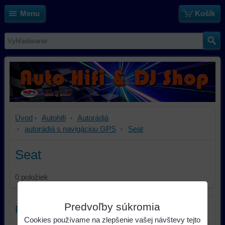
Menu
Košík
Úvod
Autohifi
Autorádiá
autorádiá s navigáciou GPS
Seat
Seat
0
položiek
Predvoľby súkromia
Filter produktov
Cookies používame na zlepšenie vašej návštevy tejto