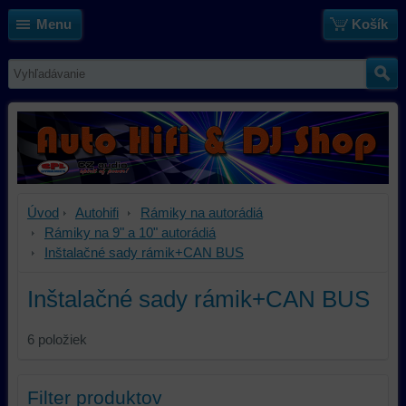
Menu
Košík
Úvod
Autohifi
Rámiky na autorádiá
Rámiky na 9" a 10" autorádiá
Inštalačné sady rámik+CAN BUS
Inštalačné sady rámik+CAN BUS
6
položiek
Filter produktov