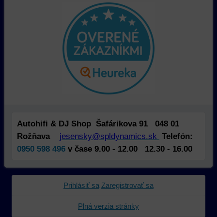
na
sme
tomu,
identifikáciu
mohli
ako
vašej
poskytovať
používajú
relácie
doplnkové
našu
a
funkcie,
stránku.
dosiahnutie
ktoré
Môžeme
základnej
zlepšujú
použiť
funkčnosti
váš
nástroje
platformy,
zážitok
prvej
zážitku
z
alebo
z
prehliadania,
tretej
prehliadania
ukladať
strany
Autohifi & DJ Shop Šafárikova 91 048 01
a
niektoré
na
Rožňava
jesensky@spldynamics.sk
Telefón:
zabezpečenia.
z
sledovanie
0950 598 496
v čase 9.00 - 12.00 12.30 - 16.00
vašich
alebo
preferencií
zaznamenávanie
bez
vášho
Prihlásiť sa
Zaregistrovať sa
toho,
prehliadania
aby
našej
Plná verzia stránky
ste
webovej