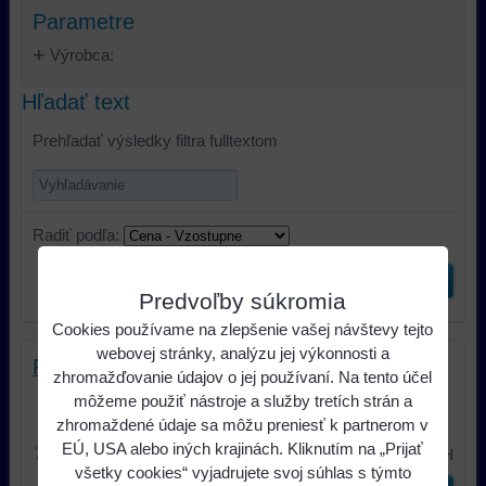
Parametre
Výrobca:
Hľadať text
Prehľadať výsledky filtra fulltextom
Radiť podľa:
Odoslať
Predvoľby súkromia
Cookies používame na zlepšenie vašej návštevy tejto
webovej stránky, analýzu jej výkonnosti a
Porsche SWC PCE 01
zhromažďovanie údajov o jej používaní. Na tento účel
Adaptér pre ovládanie na volante a
môžeme použiť nástroje a služby tretích strán a
pripojenie autorádia s ISO...
zhromaždené údaje sa môžu preniesť k partnerom v
EÚ, USA alebo iných krajinách. Kliknutím na „Prijať
75,65 €
s DPH
všetky cookies“ vyjadrujete svoj súhlas s týmto