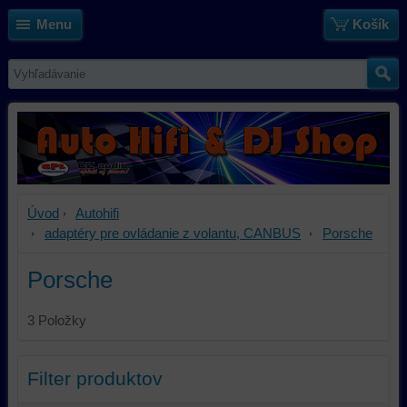
Menu
Košík
Úvod
Autohifi
adaptéry pre ovládanie z volantu, CANBUS
Porsche
Porsche
3
Položky
Filter produktov