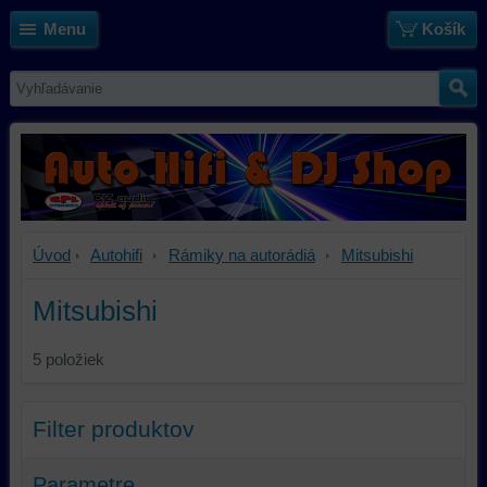
Menu
Košík
Úvod
Autohifi
Rámiky na autorádiá
Mitsubishi
Mitsubishi
5
položiek
Filter produktov
Parametre