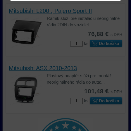
údaje
na
nástrojov
na
vašom
nám
Mitsubishi L200 , Pajero Sport II
vašom
zariadení
umožňuje
Rámik slúži pre inštaláciu neoriginálne
zariadení
(súbory
lepšie
rádia 2DIN do vozidiel...
(súbory
cookie
porozumieť
76,88 €
s DPH
cookie
a
potrebám
a
úložiská
našich
ks
Do košíka
úložiská
prehliadača),
návštevníkov
prehliadača)
aby
a
na
sme
tomu,
Mitsubishi ASX 2010-2013
identifikáciu
mohli
ako
vašej
poskytovať
používajú
Plastový adaptér slúži pre montáž
relácie
doplnkové
našu
neoriginálneho rádia do auta:...
a
funkcie,
stránku.
101,48 €
s DPH
dosiahnutie
ktoré
Môžeme
základnej
zlepšujú
použiť
ks
Do košíka
funkčnosti
váš
nástroje
platformy,
zážitok
prvej
zážitku
z
alebo
z
prehliadania,
tretej