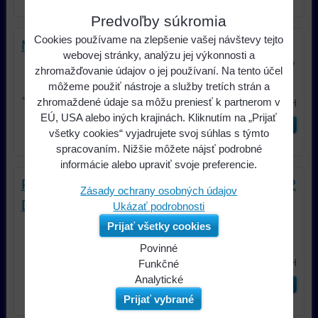
Predvoľby súkromia
Cookies používame na zlepšenie vašej návštevy tejto
Mitsubishi ASX od 2014 lesklý
webovej stránky, analýzu jej výkonnosti a
Model Mitsubishi ASX od 2014Plastový
zhromažďovanie údajov o jej používaní. Na tento účel
adaptér slúži pre montáž...
môžeme použiť nástroje a služby tretích strán a
39,98 €
zhromaždené údaje sa môžu preniesť k partnerom v
s DPH
EÚ, USA alebo iných krajinách. Kliknutím na „Prijať
ks
Do košíka
všetky cookies“ vyjadrujete svoj súhlas s týmto
spracovaním. Nižšie môžete nájsť podrobné
informácie alebo upraviť svoje preferencie.
Rámček pre ; Citroën,Mitsubishi,Peugeot; 2
Zásady ochrany osobných údajov
DIN; čierna
Ukázať podrobnosti
Citroën C-Crosser 09/2007->10/2012,
Prijať všetky cookies
Mitsubishi Outlander 2007->,...
Povinné
51,15 €
s DPH
Naša
Funkčné
webová
Môžeme
Analytické
ks
Do košíka
stránka
ukladať
Používanie
Prijať vybrané
ukladá
údaje
analytických