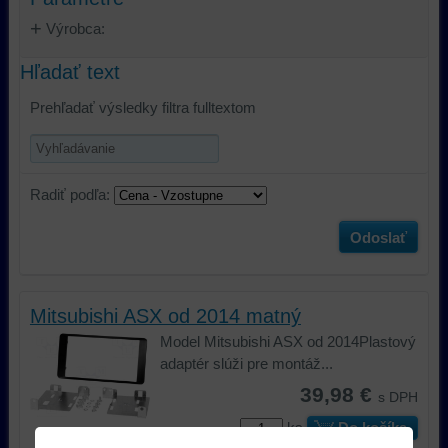
Výrobca:
Hľadať text
Prehľadať výsledky filtra fulltextom
Radiť podľa:
Odoslať
Mitsubishi ASX od 2014 matný
Model Mitsubishi ASX od 2014Plastový
adaptér slúži pre montáž...
39,98 €
s DPH
ks
Do košíka