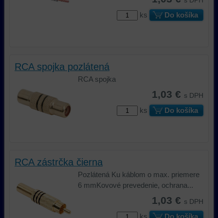
s DPH
ks
Do košíka
RCA spojka pozlátená
RCA spojka
1,03 €
s DPH
ks
Do košíka
RCA zástrčka čierna
Pozlátená Ku káblom o max. priemere
6 mmKovové prevedenie, ochrana...
1,03 €
s DPH
ks
Do košíka