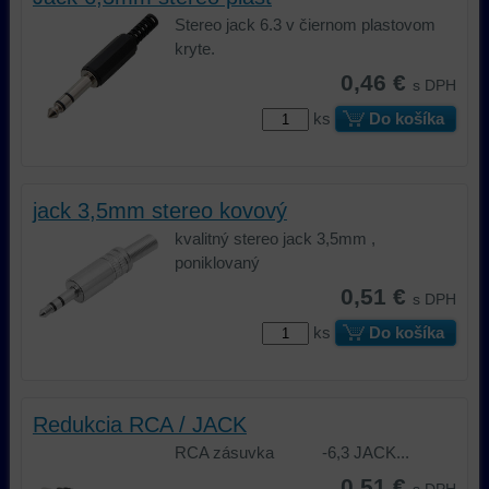
Stereo jack 6.3 v čiernom plastovom
kryte.
0,46 €
s DPH
ks
Do košíka
jack 3,5mm stereo kovový
kvalitný stereo jack 3,5mm ,
poniklovaný
0,51 €
s DPH
ks
Do košíka
Redukcia RCA / JACK
RCA zásuvka -6,3 JACK...
0,51 €