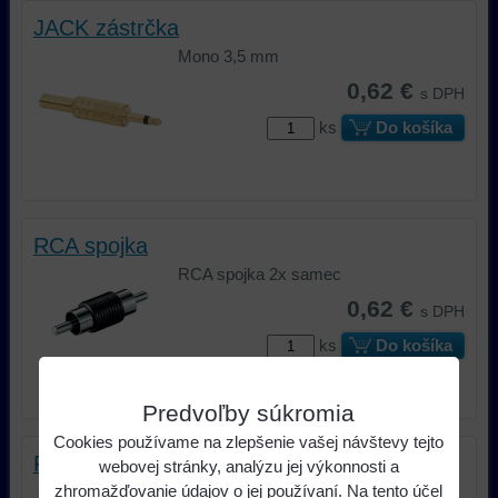
JACK zástrčka
Mono 3,5 mm
0,62 €
s DPH
ks
Do košíka
RCA spojka
RCA spojka 2x samec
0,62 €
s DPH
ks
Do košíka
Predvoľby súkromia
Cookies používame na zlepšenie vašej návštevy tejto
RCA rozdvojka
webovej stránky, analýzu jej výkonnosti a
zhromažďovanie údajov o jej používaní. Na tento účel
RCA rozdvojka 1x samec na 2x