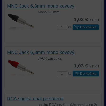
MNC Jack 6,3mm mono kovový
Mono 6,3 mm
1,03 €
s DPH
ks
Do košíka
MNC Jack 6,3mm mono kovový
JACK zástrčka
1,03 €
s DPH
ks
Do košíka
RCA spojka dual pozlátená
spojka RCA pozlátená2x samica na 2x