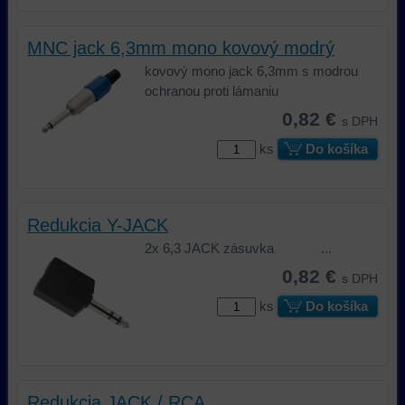
bez
vášho
toho,
prehliadania
MNC jack 6,3mm mono kovový modrý
aby
našej
ste
webovej
kovový mono jack 6,3mm s modrou
mali
stránky,
ochranou proti lámaniu
používateľský
na
0,82 €
s DPH
účet
analýzu
alebo
nástrojov
ks
Do košíka
bez
alebo
prihlásenia,
komponentov,
používať
s
Redukcia Y-JACK
skripty
ktorými
a/alebo
ste
2x 6,3 JACK zásuvka ...
zdroje
interagovali
0,82 €
s DPH
tretích
alebo
strán,
ste
ks
Do košíka
widgety
ich
atď.
používali,
zaznamenávanie
udalostí
Redukcia JACK / RCA
konverzií