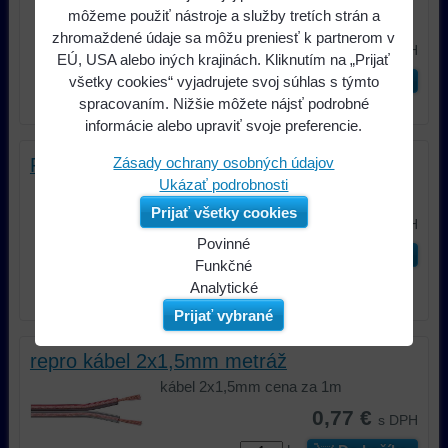
môžeme použiť nástroje a služby tretích strán a
samica
zhromaždené údaje sa môžu preniesť k partnerom v
0,62 €
s DPH
EÚ, USA alebo iných krajinách. Kliknutím na „Prijať
ks
Do košíka
všetky cookies“ vyjadrujete svoj súhlas s týmto
spracovaním. Nižšie môžete nájsť podrobné
informácie alebo upraviť svoje preferencie.
Zásady ochrany osobných údajov
RCA spojka dual
Ukázať podrobnosti
spojka RCA 2x samica na 2x samica
Prijať všetky cookies
0,72 €
s DPH
Povinné
ks
Do košíka
Naša
Funkčné
webová
Môžeme
Analytické
stránka
ukladať
Používanie
Prijať vybrané
ukladá
údaje
analytických
údaje
na
nástrojov
repro kábel 2x1,5mm metráž
na
vašom
nám
kábel 2x1,5mm cena za 1m
vašom
zariadení
umožňuje
0,77 €
zariadení
(súbory
lepšie
s DPH
(súbory
cookie
porozumieť