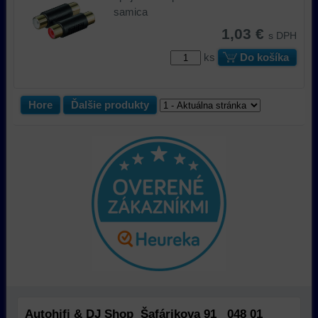
samica
1,03 €
s DPH
ks
Do košíka
Hore
Ďalšie produkty
Autohifi & DJ Shop Šafárikova 91 048 01