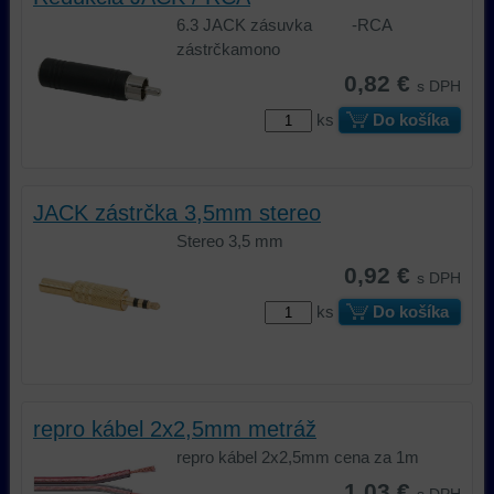
a
6.3 JACK zásuvka -RCA
podobne.
zástrčkamono
0,82 €
s DPH
ks
Do košíka
JACK zástrčka 3,5mm stereo
Stereo 3,5 mm
0,92 €
s DPH
ks
Do košíka
repro kábel 2x2,5mm metráž
repro kábel 2x2,5mm cena za 1m
1,03 €