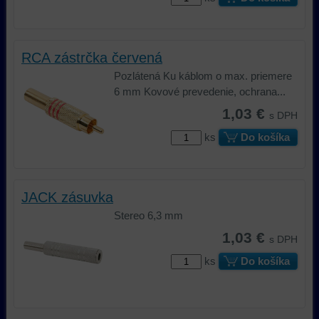
RCA zástrčka červená
Pozlátená Ku káblom o max. priemere
6 mm Kovové prevedenie, ochrana...
1,03 €
s DPH
ks
Do košíka
JACK zásuvka
Stereo 6,3 mm
1,03 €
s DPH
ks
Do košíka