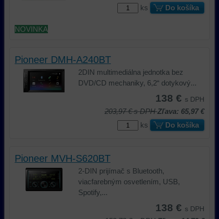
prihlásenia,
komponentov,
ks
Do košíka
používať
s
skripty
ktorými
NOVINKA
a/alebo
ste
zdroje
interagovali
Pioneer DMH-A240BT
tretích
alebo
strán,
ste
2DIN multimediálna jednotka bez
widgety
ich
DVD/CD mechaniky, 6,2“ dotykový...
atď.
používali,
138 €
s DPH
zaznamenávanie
203,97 €
s DPH
Zľava: 65,97 €
udalostí
konverzií
ks
Do košíka
a
podobne.
Pioneer MVH-S620BT
2-DIN prijímač s Bluetooth,
viacfarebným osvetlením, USB,
Spotify,...
138 €
s DPH