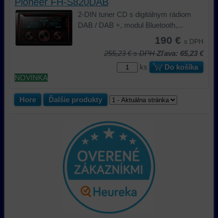
Pioneer FH-S820DAB
2-DIN tuner CD s digitálnym rádiom
DAB / DAB +, modul Bluetooth,...
190 €
s DPH
255,23 €
s DPH
Zľava: 65,23 €
ks
Do košíka
NOVINKA
Hore
Ďalšie produkty