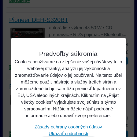
NOVINKA
Pioneer DEH-S320BT
autorádio • výkon 4× 50 W • CD
prehrávač • RDS prijímač • Bluetooth...
105 €
s DPH
132,23 €
s DPH
Zľava: 27,23 €
Predvoľby súkromia
ks
Do košíka
Cookies používame na zlepšenie vašej návštevy tejto
NOVINKA
webovej stránky, analýzu jej výkonnosti a
zhromažďovanie údajov o jej používaní. Na tento účel
môžeme použiť nástroje a služby tretích strán a
Pioneer MVH-330DAB
zhromaždené údaje sa môžu preniesť k partnerom v
1-DIN prijímač s DAB / DAB +,
EÚ, USA alebo iných krajinách. Kliknutím na „Prijať
Bluetooth, červeným osvetlením, USB
všetky cookies“ vyjadrujete svoj súhlas s týmto
a...
spracovaním. Nižšie môžete nájsť podrobné
informácie alebo upraviť svoje preferencie.
107,52 €
s DPH
121,98 €
s DPH
Zľava: 14,45 €
Zásady ochrany osobných údajov
Ukázať podrobnosti
NOVINKA
ks
Do košíka