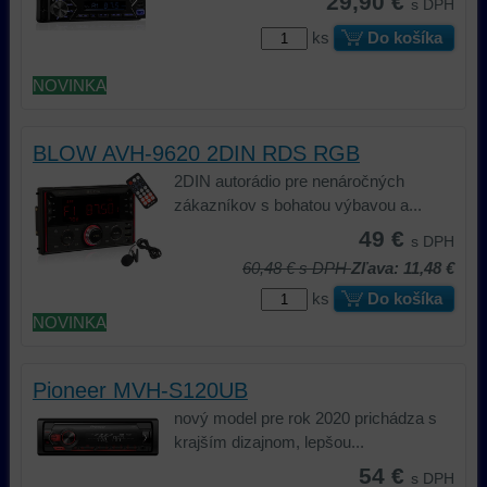
29,90 €
s DPH
ks
Do košíka
NOVINKA
BLOW AVH-9620 2DIN RDS RGB
2DIN autorádio pre nenáročných
zákazníkov s bohatou výbavou a...
49 €
s DPH
60,48 €
s DPH
Zľava: 11,48 €
ks
Do košíka
NOVINKA
Pioneer MVH-S120UB
nový model pre rok 2020 prichádza s
krajším dizajnom, lepšou...
54 €
s DPH