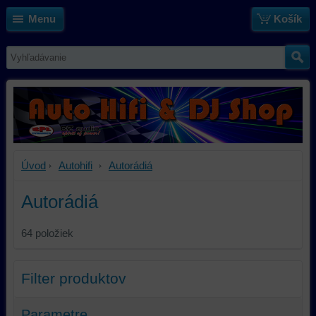
Menu
Košík
Úvod
Autohifi
Autorádiá
Autorádiá
64
položiek
Filter produktov
Parametre