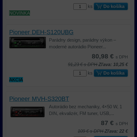
ks
Do košíka
NOVINKA
Pioneer DEH-S120UBG
Parádny design, parádny výkon –
moderné autorádio Pioneer...
80,98 €
s DPH
91,23 €
s DPH
Zľava: 10,25 €
ks
Do košíka
AKCIA
Pioneer MVH-S320BT
Autorádio bez mechaniky, 4×50 W, 1
DIN, ekvalizér, FM tuner, USB,...
87 €
s DPH
109 €
s DPH
Zľava: 22 €