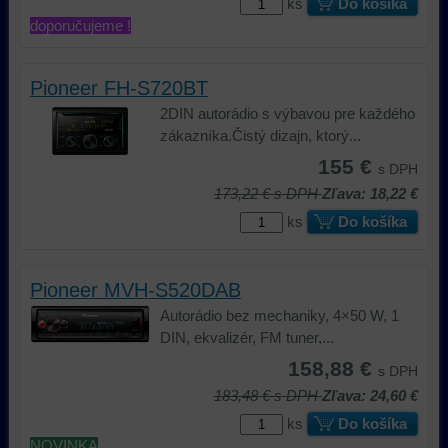
ks
Do košíka
doporučujeme !
Pioneer FH-S720BT
2DIN autorádio s výbavou pre každého
zákazníka.Čistý dizajn, ktorý...
155 €
s DPH
173,22 €
s DPH
Zľava: 18,22 €
ks
Do košíka
Pioneer MVH-S520DAB
Autorádio bez mechaniky, 4×50 W, 1
DIN, ekvalizér, FM tuner,...
158,88 €
s DPH
183,48 €
s DPH
Zľava: 24,60 €
ks
Do košíka
NOVINKA