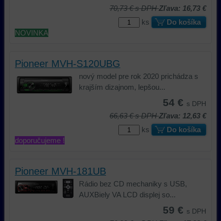
70,73 €
s DPH
Zľava: 16,73 €
ks
Do košíka
NOVINKA
Pioneer MVH-S120UBG
nový model pre rok 2020 prichádza s
krajším dizajnom, lepšou...
54 €
s DPH
66,63 €
s DPH
Zľava: 12,63 €
ks
Do košíka
doporučujeme !
Pioneer MVH-181UB
Rádio bez CD mechaniky s USB,
AUXBiely VA LCD displej so...
59 €
s DPH