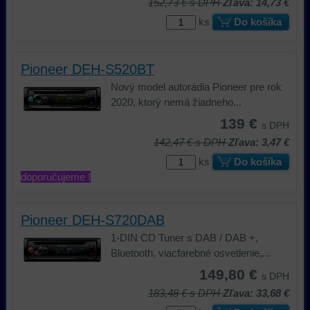
152,73 €
s DPH
Zľava: 14,73 €
ks
Do košíka
Pioneer DEH-S520BT
Nový model autorádia Pioneer pre rok
2020, ktorý nemá žiadneho...
139 €
s DPH
142,47 €
s DPH
Zľava: 3,47 €
ks
Do košíka
doporučujeme !
Pioneer DEH-S720DAB
1-DIN CD Tuner s DAB / DAB +,
Bluetooth, viacfarebné osvetlenie,...
149,80 €
s DPH
183,48 €
s DPH
Zľava: 33,68 €