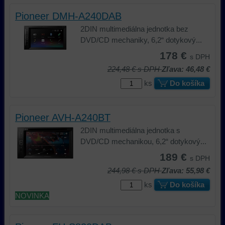
Pioneer DMH-A240DAB
2DIN multimediálna jednotka bez
DVD/CD mechaniky, 6,2“ dotykový...
178 €
s DPH
224,48 €
s DPH
Zľava: 46,48 €
ks
Do košíka
Pioneer AVH-A240BT
2DIN multimediálna jednotka s
DVD/CD mechanikou, 6,2“ dotykový...
189 €
s DPH
244,98 €
s DPH
Zľava: 55,98 €
ks
Do košíka
NOVINKA