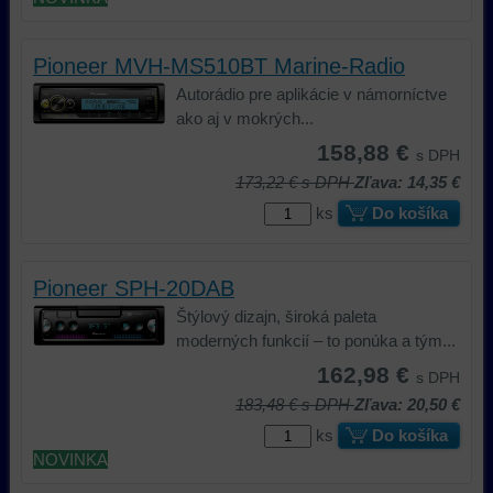
Pioneer MVH-MS510BT Marine-Radio
Autorádio pre aplikácie v námorníctve
ako aj v mokrých...
158,88 €
s DPH
173,22 €
s DPH
Zľava: 14,35 €
ks
Do košíka
Pioneer SPH-20DAB
Štýlový dizajn, široká paleta
moderných funkcií – to ponúka a tým...
162,98 €
s DPH
183,48 €
s DPH
Zľava: 20,50 €
ks
Do košíka
NOVINKA