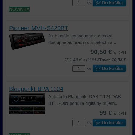
ks
Do košíka
NOVINKA
Pioneer MVH-S420BT
Ak hľadáte jednoduché a cenovo
dostupné autorádio s Bluetooth a...
90,50 €
s DPH
101,48 €
s DPH
Zľava: 10,98 €
ks
Do košíka
Blaupunkt BPA 1124
Autorádio Blaupunkt DAB "1124 DAB
BT" 1-DIN ponúka digitálny príjem...
99 €
s DPH
ks
Do košíka