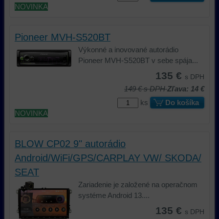
NOVINKA
dosiahnutie
ktoré
Môžeme
základnej
zlepšujú
použiť
funkčnosti
váš
nástroje
Pioneer MVH-S520BT
platformy,
zážitok
prvej
Výkonné a inovované autorádio
zážitku
z
alebo
Pioneer MVH-S520BT v sebe spája...
z
prehliadania,
tretej
prehliadania
ukladať
strany
135 €
s DPH
a
niektoré
na
149 €
s DPH
Zľava: 14 €
zabezpečenia.
z
sledovanie
ks
Do košíka
vašich
alebo
NOVINKA
preferencií
zaznamenávanie
bez
vášho
toho,
prehliadania
BLOW CP02 9" autorádio
aby
našej
Android/WiFi/GPS/CARPLAY VW/ SKODA/
ste
webovej
mali
stránky,
SEAT
používateľský
na
Zariadenie je založené na operačnom
účet
analýzu
systéme Android 13....
alebo
nástrojov
135 €
s DPH
bez
alebo