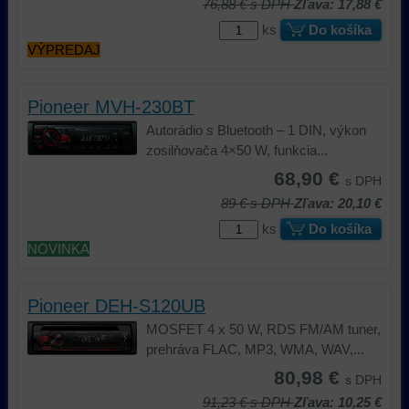
76,88 €
s DPH
Zľava: 17,88 €
ks
Do košíka
VÝPREDAJ
Pioneer MVH-230BT
Autorádio s Bluetooth – 1 DIN, výkon
zosilňovača 4×50 W, funkcia...
68,90 €
s DPH
89 €
s DPH
Zľava: 20,10 €
ks
Do košíka
NOVINKA
Pioneer DEH-S120UB
MOSFET 4 x 50 W, RDS FM/AM tuner,
prehráva FLAC, MP3, WMA, WAV,...
80,98 €
s DPH
91,23 €
s DPH
Zľava: 10,25 €