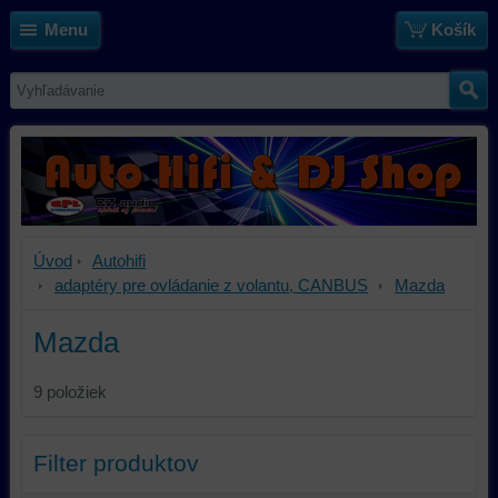
Menu
Košík
Úvod
Autohifi
adaptéry pre ovládanie z volantu, CANBUS
Mazda
Mazda
9
položiek
Filter produktov