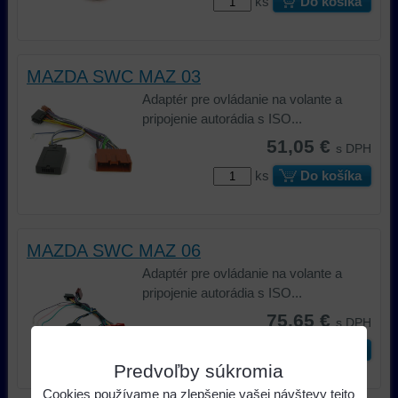
ks
Do košíka
MAZDA SWC MAZ 03
Adaptér pre ovládanie na volante a
pripojenie autorádia s ISO...
51,05 €
s DPH
ks
Do košíka
MAZDA SWC MAZ 06
Adaptér pre ovládanie na volante a
pripojenie autorádia s ISO...
75,65 €
s DPH
ks
Do košíka
Predvoľby súkromia
Cookies používame na zlepšenie vašej návštevy tejto