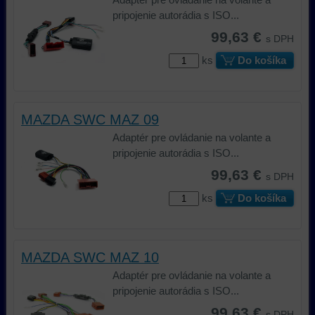
zariadení
(súbory
lepšie
pripojenie autorádia s ISO...
(súbory
cookie
porozumieť
99,63 €
s DPH
cookie
a
potrebám
a
úložiská
našich
ks
Do košíka
úložiská
prehliadača),
návštevníkov
prehliadača)
aby
a
na
sme
tomu,
MAZDA SWC MAZ 09
identifikáciu
mohli
ako
vašej
poskytovať
používajú
Adaptér pre ovládanie na volante a
relácie
doplnkové
našu
pripojenie autorádia s ISO...
a
funkcie,
stránku.
99,63 €
s DPH
dosiahnutie
ktoré
Môžeme
základnej
zlepšujú
použiť
ks
Do košíka
funkčnosti
váš
nástroje
platformy,
zážitok
prvej
zážitku
z
alebo
MAZDA SWC MAZ 10
z
prehliadania,
tretej
prehliadania
ukladať
strany
Adaptér pre ovládanie na volante a
a
niektoré
na
pripojenie autorádia s ISO...
zabezpečenia.
z
sledovanie
99,63 €
s DPH