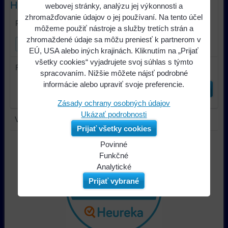
Hľadať text
webovej stránky, analýzu jej výkonnosti a
zhromažďovanie údajov o jej používaní. Na tento účel
Prehľadať výsledky filtra fulltextom
môžeme použiť nástroje a služby tretích strán a
zhromaždené údaje sa môžu preniesť k partnerom v
EÚ, USA alebo iných krajinách. Kliknutím na „Prijať
všetky cookies“ vyjadrujete svoj súhlas s týmto
Radiť podľa:
spracovaním. Nižšie môžete nájsť podrobné
informácie alebo upraviť svoje preferencie.
Odoslať
Zásady ochrany osobných údajov
Ukázať podrobnosti
V tejto kategórii nie sú žiadne výrobky.
Prijať všetky cookies
Povinné
Naša
Funkčné
webová
Môžeme
Analytické
stránka
ukladať
Používanie
Prijať vybrané
ukladá
údaje
analytických
údaje
na
nástrojov
na
vašom
nám
vašom
zariadení
umožňuje