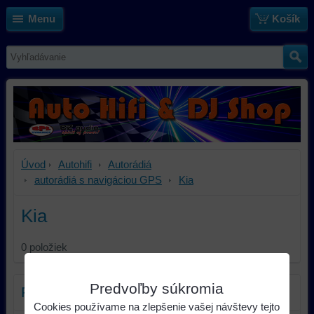
Menu
Košík
Úvod
Autohifi
Autorádiá
autorádiá s navigáciou GPS
Kia
Kia
0
položiek
Predvoľby súkromia
Filter produktov
Cookies používame na zlepšenie vašej návštevy tejto