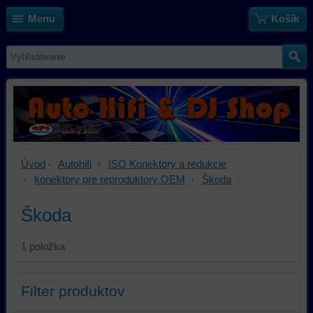
Menu
Košík
Úvod
Autohifi
ISO Konektory a redukcie
konektory pre reproduktory OEM
Škoda
Škoda
1
položka
Filter produktov