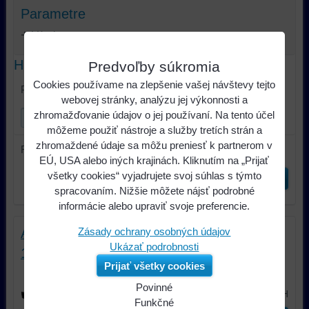
Parametre
Výrobca:
Hľadať text
Predvoľby súkromia
Cookies používame na zlepšenie vašej návštevy tejto
Prehľadať výsledky filtra fulltextom
webovej stránky, analýzu jej výkonnosti a
zhromažďovanie údajov o jej používaní. Na tento účel
môžeme použiť nástroje a služby tretích strán a
zhromaždené údaje sa môžu preniesť k partnerom v
Radiť podľa:
EÚ, USA alebo iných krajinách. Kliknutím na „Prijať
všetky cookies“ vyjadrujete svoj súhlas s týmto
Odoslať
spracovaním. Nižšie môžete nájsť podrobné
informácie alebo upraviť svoje preferencie.
Zásady ochrany osobných údajov
Adaptér repro konektora; Seat,Škoda , VW
Ukázať podrobnosti
13
Prijať všetky cookies
Adaptér repro konektora; Seat, VW
Povinné
1,60 €
s DPH
Naša
Funkčné