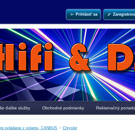
Prihlásiť sa
Zaregistrov
še ďalšie služby
Obchodné podmienky
Reklamačný poriad
pre ovládanie z volantu, CANBUS
Chrysler