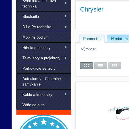
Svetelná a efektová
technika
Chrysler
Slúchadlá
DJ a PA technika
Mobilné pódium
Parametre
Hľadať tex
HiFi komponenty
Výrobca:
Televízory a projektory
Parkovacie senzory
Autoalarmy - Centrálne
zamykanie
Káble a koncovky
Vôňe do auta