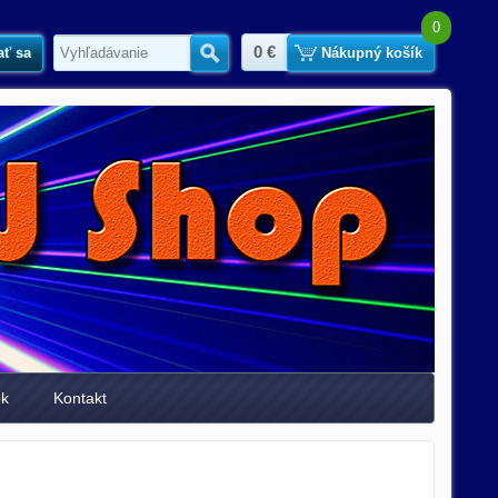
0
0 €
ať sa
Hľadať
Nákupný košík
ok
Kontakt