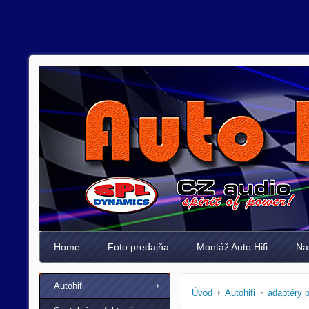
Home
Foto predajňa
Montáž Auto Hifi
Na
Autohifi
Úvod
Autohifi
adaptéry 