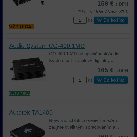
159 €
s DPH
190 €
s DPH
Zľava: 31 €
ks
Do košíka
VÝPREDAJ
Audio System CO-400.1MD
CO-400.1 MD od spoločnosti Audio
System je 1-kanálový digitálny...
165 €
s DPH
ks
Do košíka
NOVINKA
Autotek TA1400
Nový monoblok zo serie TransAm
zaujme kvalitným spracovaním a...
169 €