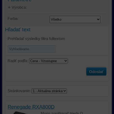
Výrobca:
Farba:
Hľadať text
Prehľadať výsledky filtra fulltextom
Radiť podľa:
Odoslať
Stránkovanie:
Renegade RXA800D
Mono zosilňovač triedy D