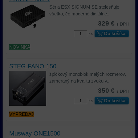
skripty
ktorými
Séria ESX SIGNUM SE stelesňuje
a/alebo
ste
všetko, čo moderné digitálne...
zdroje
interagovali
329 €
s DPH
tretích
alebo
strán,
ste
ks
Do košíka
widgety
ich
atď.
používali,
NOVINKA
zaznamenávanie
udalostí
STEG FANO 150
konverzií
a
špičkový monoblok malých rozmerov,
podobne.
zameraný na kvalitu zvuku v...
350 €
s DPH
ks
Do košíka
VÝPREDAJ
Musway ONE1500