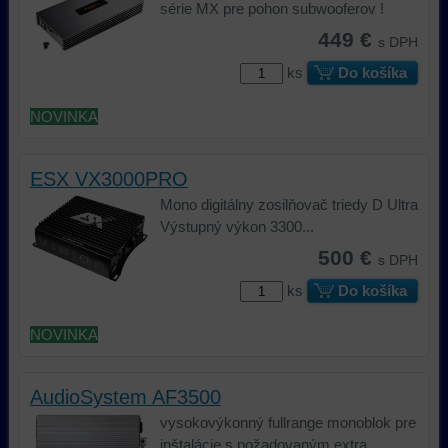
série MX pre pohon subwooferov !
449 €
s DPH
ks
Do košíka
NOVINKA
ESX VX3000PRO
Mono digitálny zosilňovač triedy D Ultra
Výstupný výkon 3300...
500 €
s DPH
ks
Do košíka
NOVINKA
AudioSystem AF3500
vysokovýkonný fullrange monoblok pre
inštalácie s požadovaným extra...