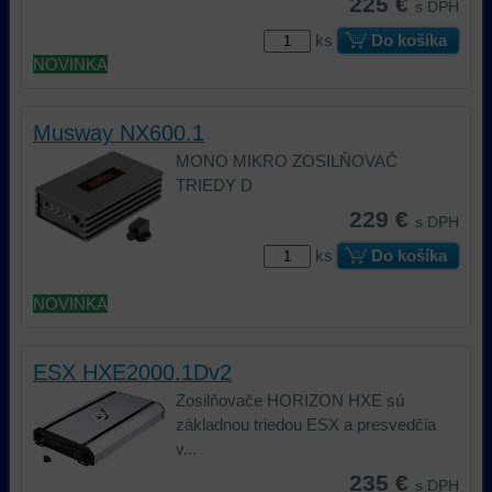
225 €
s DPH
ks
Do košíka
NOVINKA
Musway NX600.1
MONO MIKRO ZOSILŇOVAČ
TRIEDY D
229 €
s DPH
ks
Do košíka
NOVINKA
ESX HXE2000.1Dv2
Zosilňovače HORIZON HXE sú
základnou triedou ESX a presvedčia
v...
235 €
s DPH