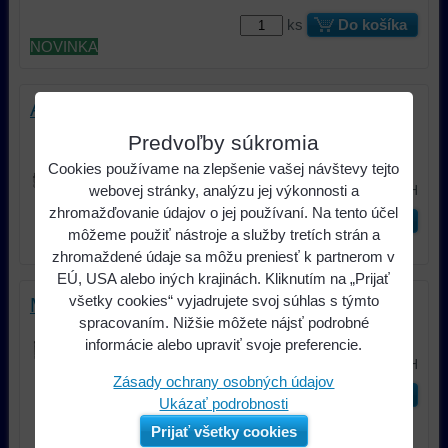
ks
Do košíka
NOVINKA
AUTOTEK TA1800
Nový digitálny monoblok serie
Predvoľby súkromia
TransAm je kvalitne spracovaný a...
Cookies používame na zlepšenie vašej návštevy tejto
239 €
webovej stránky, analýzu jej výkonnosti a
s DPH
zhromažďovanie údajov o jej používaní. Na tento účel
ks
Do košíka
môžeme použiť nástroje a služby tretích strán a
zhromaždené údaje sa môžu preniesť k partnerom v
EÚ, USA alebo iných krajinách. Kliknutím na „Prijať
všetky cookies“ vyjadrujete svoj súhlas s týmto
Musway ONE600
spracovaním. Nižšie môžete nájsť podrobné
MONO ZOSILŇOVAČ TRIEDY D
informácie alebo upraviť svoje preferencie.
249 €
s DPH
Zásady ochrany osobných údajov
ks
Do košíka
Ukázať podrobnosti
Prijať všetky cookies