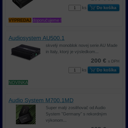
ks
Do košíka
VÝPREDAJ
doporučujeme !
Audiosystem AU500.1
skvelý monoblok novej serie AU Made
in Italy, ktorý je výsledkom...
200 €
s DPH
ks
Do košíka
NOVINKA
Audio System M700.1MD
Super malý zosilňovač od Audio
System "Germany" s rekordným
výkonom...