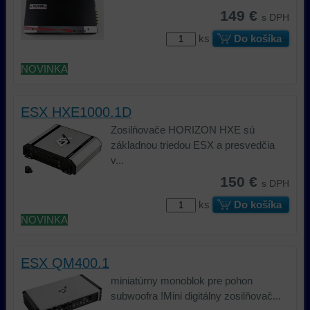
149 €
s DPH
ks
Do košíka
NOVINKA
ESX HXE1000.1D
Zosilňovače HORIZON HXE sú
základnou triedou ESX a presvedčia
v...
150 €
s DPH
ks
Do košíka
NOVINKA
ESX QM400.1
miniatúrny monoblok pre pohon
subwoofra !Mini digitálny zosilňovač...