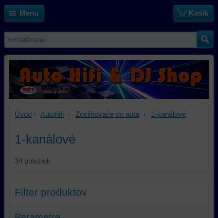
Menu
Košík
Úvod
Autohifi
Zosilňovače do auta
1-kanálové
1-kanálové
34
položiek
Filter produktov
Parametre