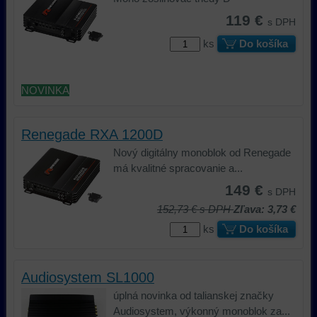
119 €
s DPH
ks
Do košíka
NOVINKA
Renegade RXA 1200D
Nový digitálny monoblok od Renegade
má kvalitné spracovanie a...
149 €
s DPH
152,73 €
s DPH
Zľava: 3,73 €
ks
Do košíka
Audiosystem SL1000
úplná novinka od talianskej značky
Audiosystem, výkonný monoblok za...