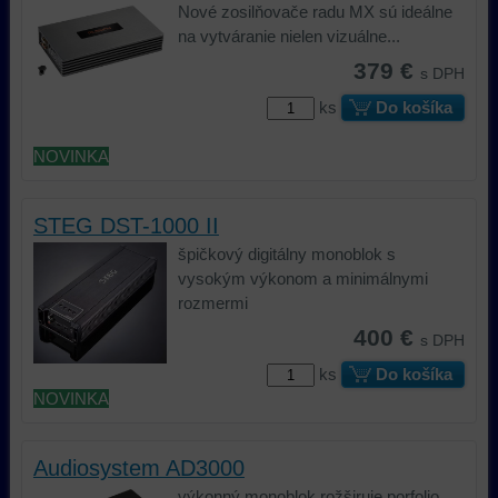
Nové zosilňovače radu MX sú ideálne
na vytváranie nielen vizuálne...
379 €
s DPH
ks
Do košíka
NOVINKA
STEG DST-1000 II
špičkový digitálny monoblok s
vysokým výkonom a minimálnymi
rozmermi
400 €
s DPH
ks
Do košíka
NOVINKA
Audiosystem AD3000
výkonný monoblok rožširuje porfolio