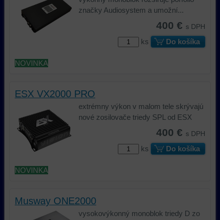
značky Audiosystem a umožní...
400 €
s DPH
ks
Do košíka
NOVINKA
ESX VX2000 PRO
extrémny výkon v malom tele skrývajú
nové zosilovače triedy SPL od ESX
400 €
s DPH
ks
Do košíka
NOVINKA
Musway ONE2000
vysokovýkonný monoblok triedy D zo