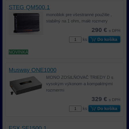
základnej
zlepšujú
použiť
STEG QM500.1
funkčnosti
váš
nástroje
platformy,
zážitok
prvej
monoblok pre všestranné použitie ,
zážitku
z
alebo
stabilný na 1 ohm, malé rozmery
z
prehliadania,
tretej
290 €
s DPH
prehliadania
ukladať
strany
ks
Do košíka
a
niektoré
na
zabezpečenia.
z
sledovanie
NOVINKA
vašich
alebo
preferencií
zaznamenávanie
bez
vášho
Musway ONE1000
toho,
prehliadania
MONO ZOSILŇOVAČ TRIEDY D s
aby
našej
vysokým výkonom a kompaktnými
ste
webovej
rozmermi
mali
stránky,
používateľský
na
329 €
s DPH
účet
analýzu
ks
Do košíka
alebo
nástrojov
bez
alebo
prihlásenia,
komponentov,
ESX SE1500.1
používať
s