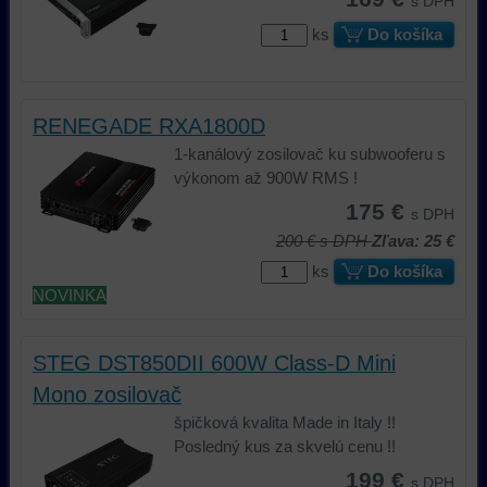
s DPH
ks
Do košíka
RENEGADE RXA1800D
1-kanálový zosilovač ku subwooferu s
výkonom až 900W RMS !
175 €
s DPH
200 €
s DPH
Zľava: 25 €
ks
Do košíka
NOVINKA
STEG DST850DII 600W Class-D Mini
Mono zosilovač
špičková kvalita Made in Italy !!
Posledný kus za skvelú cenu !!
199 €
s DPH