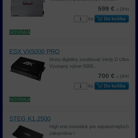
599 €
s DPH
ks
Do košíka
NOVINKA
ESX VX5000 PRO
Mono digitálny zosilňovač triedy D Ultra
Výstupný výkon 5000...
700 €
s DPH
ks
Do košíka
NOVINKA
STEG K1.2500
High end monoblok pre najnáročnejších
zákazníkov !