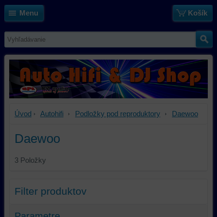
Menu
Košík
Úvod
Autohifi
Podložky pod reproduktory
Daewoo
Daewoo
3
Položky
Filter produktov
Parametre