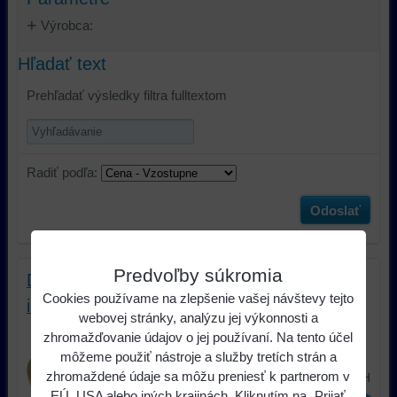
Výrobca:
Hľadať text
Prehľadať výsledky filtra fulltextom
Radiť podľa:
Odoslať
Predvoľby súkromia
Dištančný krúžok; MDF; 165mm; Daewoo;
Cookies používame na zlepšenie vašej návštevy tejto
impregnovaný, lakovaný
webovej stránky, analýzu jej výkonnosti a
Typ príslušenstva car audio dištančný
zhromažďovanie údajov o jej používaní. Na tento účel
krúžok Materiál MDF Veľkosť...
môžeme použiť nástroje a služby tretích strán a
10,25 €
zhromaždené údaje sa môžu preniesť k partnerom v
s DPH
EÚ, USA alebo iných krajinách. Kliknutím na „Prijať