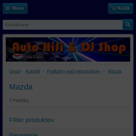
Menu
Košík
Úvod
Autohifi
Podložky pod reproduktory
Mazda
Mazda
2
Položky
Filter produktov
Parametre