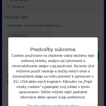
Výrobca:
Hľadať text
Prehľadať výsledky filtra fulltextom
Radiť podľa:
Predvoľby súkromia
Cookies používame na zlepšenie vašej návštevy tejto
Odoslať
webovej stránky, analýzu jej výkonnosti a
zhromažďovanie údajov o jej používaní. Na tento účel
môžeme použiť nástroje a služby tretích strán a
Citroen, Mazda, Fiat,Peugeot, Suzuki
zhromaždené údaje sa môžu preniesť k partnerom v
podložky plast 130mm
EÚ, USA alebo iných krajinách. Kliknutím na „Prijať
všetky cookies“ vyjadrujete svoj súhlas s týmto
plastové podložky pre doleuvedené
spracovaním. Nižšie môžete nájsť podrobné
vozidlá, reproduktor 130mm, cena...
informácie alebo upraviť svoje preferencie.
7,18 €
s DPH
Zásady ochrany osobných údajov