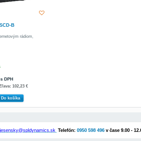
SCD-B
ternetovým rádiom,
s
€
s DPH
Zľava: 102,23 €
Do košíka
jesensky@spldynamics.sk
Telefón:
0950 598 496
v čase 9.00 - 12