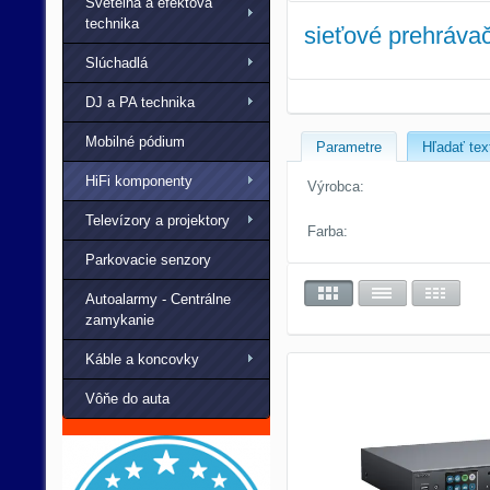
Svetelná a efektová
technika
sieťové prehráva
Slúchadlá
DJ a PA technika
Mobilné pódium
Parametre
Hľadať tex
HiFi komponenty
Výrobca:
Televízory a projektory
Farba:
Parkovacie senzory
Autoalarmy - Centrálne
zamykanie
Káble a koncovky
Vôňe do auta