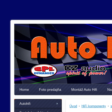
Home
Foto predajňa
Montáž Auto Hifi
Na
Autohifi
Úvod
HiFi komponenty