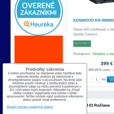
KENWOOD KR-W8000
Stereo AiO zosilňovač s in
Spotify Connect,...
NOVINKA
Dostupnosť:
Skladom u ná
399 
Predvoľby súkromia
501,23 €
s DPH
Cookies používame na zlepšenie vašej návštevy tejto
webovej stránky, analýzu jej výkonnosti a
ks
zhromažďovanie údajov o jej používaní. Na tento účel
môžeme použiť nástroje a služby tretích strán a
zhromaždené údaje sa môžu preniesť k partnerom v
EÚ, USA alebo iných krajinách. Kliknutím na „Prijať
všetky cookies“ vyjadrujete svoj súhlas s týmto
spracovaním. Nižšie môžete nájsť podrobné informácie
alebo upraviť svoje preferencie.
Autohifi & DJ Shop Šafárikova 91 048 01 Rožňava
Zásady ochrany osobných údajov