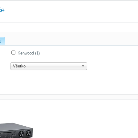
če
t
Kenwood (1)
Všetko