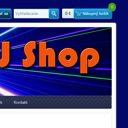
0
0 €
ať sa
Hľadať
Nákupný košík
ok
Kontakt