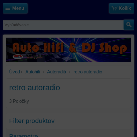
Menu
Košík
Úvod
Autohifi
Autorádiá
retro autoradio
retro autoradio
3
Položky
Filter produktov
Parametre