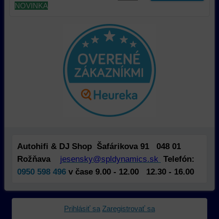
prehliadača)
aby
a
NOVINKA
na
sme
tomu,
identifikáciu
mohli
ako
vašej
poskytovať
používajú
relácie
doplnkové
našu
a
funkcie,
stránku.
dosiahnutie
ktoré
Môžeme
základnej
zlepšujú
použiť
funkčnosti
váš
nástroje
platformy,
zážitok
prvej
zážitku
z
alebo
z
prehliadania,
tretej
prehliadania
ukladať
strany
a
niektoré
na
Autohifi & DJ Shop Šafárikova 91 048 01
zabezpečenia.
z
sledovanie
Rožňava
jesensky@spldynamics.sk
Telefón:
vašich
alebo
0950 598 496
v čase 9.00 - 12.00 12.30 - 16.00
preferencií
zaznamenávanie
bez
vášho
toho,
prehliadania
Prihlásiť sa
Zaregistrovať sa
aby
našej