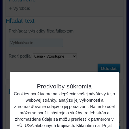
Výrobca:
Hľadať text
Prehľadať výsledky filtra fulltextom
Radiť podľa:
Odoslať
Predvoľby súkromia
Pioneer SXT-C10PS retro autorádio
Cookies používame na zlepšenie vašej návštevy tejto
Moderné funkcie v retro kabátiku.
webovej stránky, analýzu jej výkonnosti a
Autorádio Pioneer SXT-C10PS bolo...
zhromažďovanie údajov o jej používaní. Na tento účel
môžeme použiť nástroje a služby tretích strán a
379 €
s DPH
zhromaždené údaje sa môžu preniesť k partnerom v
449 €
s DPH
Zľava: 70 €
EÚ, USA alebo iných krajinách. Kliknutím na „Prijať