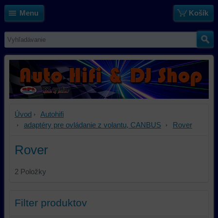
Menu
Košík
Úvod
Autohifi
adaptéry pre ovládanie z volantu, CANBUS
Rover
Rover
2
Položky
Filter produktov