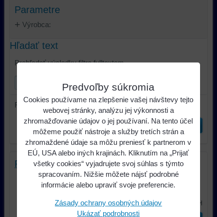
Parametre
Výrobca:
Hľadať text
Prehľadať výsledky filtra fulltextom
Predvoľby súkromia
Cookies používame na zlepšenie vašej návštevy tejto
Radiť podľa:
webovej stránky, analýzu jej výkonnosti a
zhromažďovanie údajov o jej používaní. Na tento účel
Odoslať
môžeme použiť nástroje a služby tretích strán a
zhromaždené údaje sa môžu preniesť k partnerom v
EÚ, USA alebo iných krajinách. Kliknutím na „Prijať
Rover 25 / 45 / 75 SWC RV 06
všetky cookies“ vyjadrujete svoj súhlas s týmto
spracovaním. Nižšie môžete nájsť podrobné
Adaptér ovládania na volante pre
informácie alebo upraviť svoje preferencie.
zapojenie autorádia s ISO...
50,80 €
Zásady ochrany osobných údajov
s DPH
Ukázať podrobnosti