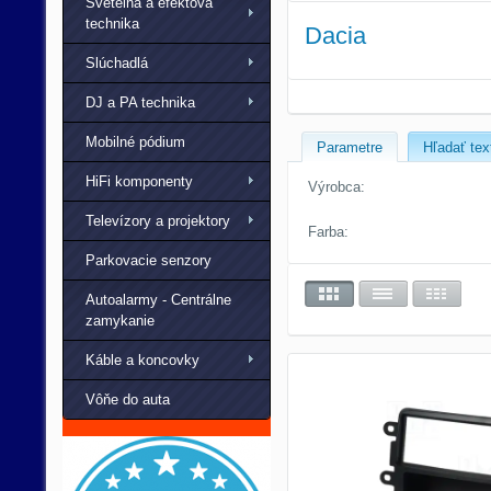
Svetelná a efektová
technika
Dacia
Slúchadlá
DJ a PA technika
Mobilné pódium
Parametre
Hľadať tex
HiFi komponenty
Výrobca:
Televízory a projektory
Farba:
Parkovacie senzory
Autoalarmy - Centrálne
zamykanie
Káble a koncovky
Vôňe do auta