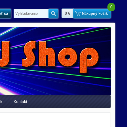
0
0 €
ať sa
Hľadať
Nákupný košík
ok
Kontakt