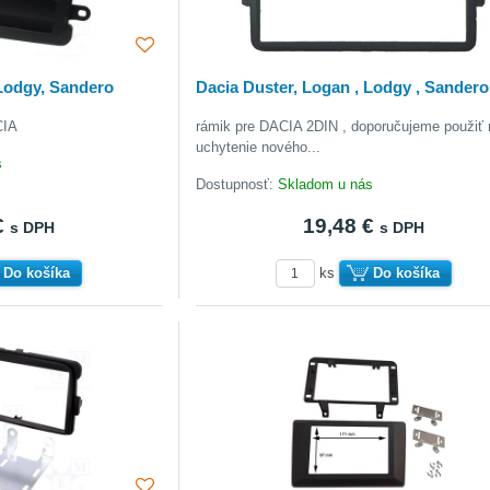
 Lodgy, Sandero
Dacia Duster, Logan , Lodgy , Sandero
CIA
rámik pre DACIA 2DIN , doporučujeme použiť 
uchytenie nového...
s
Dostupnosť:
Skladom u nás
€
19,48 €
s DPH
s DPH
Do košíka
ks
Do košíka