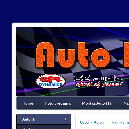
Home
Foto predajňa
Montáž Auto Hifi
Na
Autohifi
Úvod
Autohifi
Rámiky na