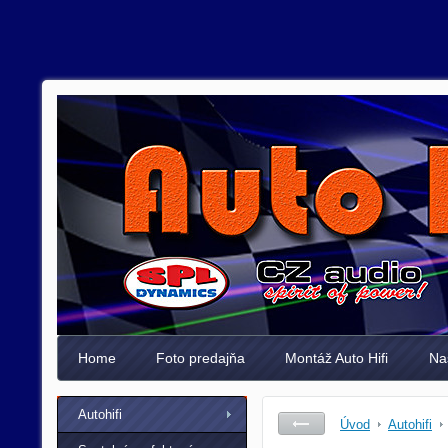
Home
Foto predajňa
Montáž Auto Hifi
Na
Autohifi
Úvod
Autohifi