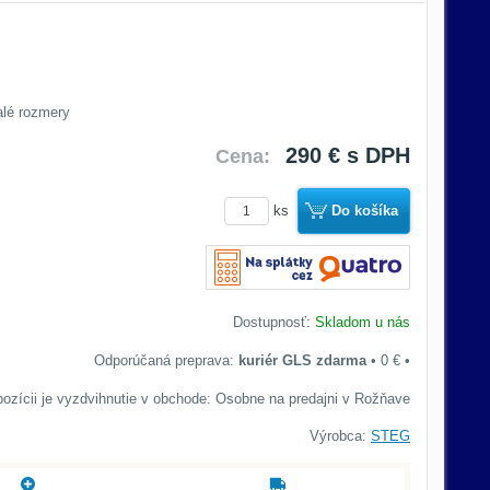
alé rozmery
290 €
s DPH
Cena:
ks
Do košíka
Dostupnosť:
Skladom u nás
kuriér GLS zdarma
•
0 €
•
Osobne na predajni v Rožňave
Výrobca:
STEG