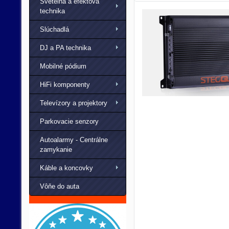
Svetelná a efektová
technika
Slúchadlá
DJ a PA technika
Mobilné pódium
HiFi komponenty
Televízory a projektory
Parkovacie senzory
Autoalarmy - Centrálne
zamykanie
Káble a koncovky
Vôňe do auta