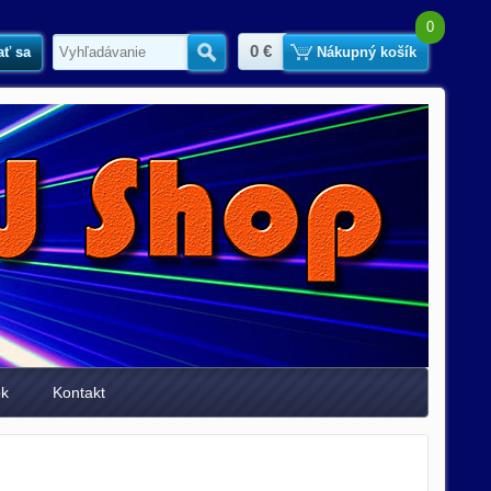
0
0 €
ať sa
Hľadať
Nákupný košík
ok
Kontakt