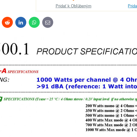
Pridať k Obľúbeným
Prid
terest
Reddit
LinkedIn
WhatsApp
E-
mail