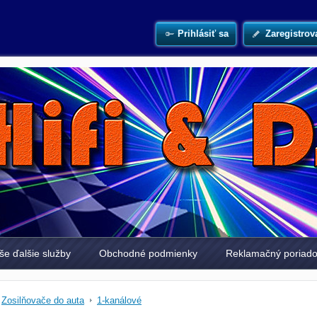
Prihlásiť sa
Zaregistrov
še ďalšie služby
Obchodné podmienky
Reklamačný poriad
Zosilňovače do auta
1-kanálové