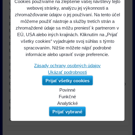
Cookies používame na zlepšenie vašej návštevy tejto
Výrobca 4CARMEDIA
webovej stránky, analýzu jej výkonnosti a
Typ automobilového konektora adaptér repro konektora
zhromažďovanie údajov o jej používaní. Na tento účel
Určenie - značka auta Alfa Romeo, Citroën, Fiat, Lancia,
môžeme použiť nástroje a služby tretích strán a
Peugeot
zhromaždené údaje sa môžu preniesť k partnerom v
Určenie - model auta Alfa Romeo 155, Alfa Romeo 164,
EÚ, USA alebo iných krajinách. Kliknutím na „Prijať
Citroën AX, Citroën XM, Citroën ZX, Fiat Cinquecento, Fiat
všetky cookies“ vyjadrujete svoj súhlas s týmto
Punto, Fiat Tipo, Lancia Y10, Peugeot ->1999
spracovaním. Nižšie môžete nájsť podrobné
Určenie - upevnenie reproduktora Alfa Romeo 155 čelná
informácie alebo upraviť svoje preferencie.
strana, Alfa Romeo 164 čelná strana, Alfa Romeo 164
zadná strana, Citroën AX čelná strana, Citroën AX zadná
Zásady ochrany osobných údajov
strana, Citroën XM čelná strana, Citroën XM zadná strana,
Ukázať podrobnosti
Citroën ZX čelná strana, Citroën ZX zadná strana, Fiat
Prijať všetky cookies
Cinquecento čelná strana, Fiat Punto čelná strana, Fiat Tipo
Povinné
čelná strana, Lancia Y10 čelná strana
Naša
Funkčné
Ďalšie informácie
webová
Môžeme
Analytické
Hmotnosť brutto: 7.4 g
stránka
ukladať
Používanie
Prijať vybrané
ukladá
údaje
analytických
cena za 1ks
údaje
na
nástrojov
na
vašom
nám