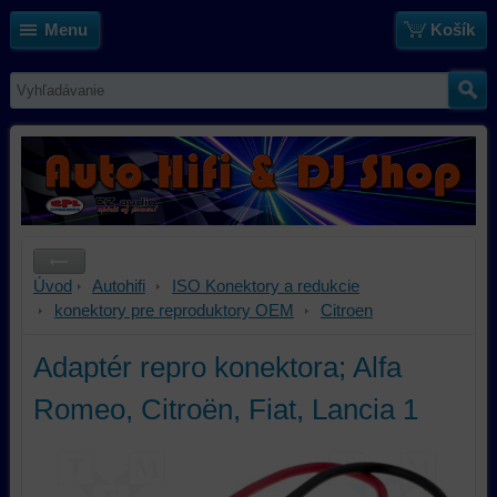
Menu
Košík
Úvod
Autohifi
ISO Konektory a redukcie
konektory pre reproduktory OEM
Citroen
Adaptér repro konektora; Alfa
Romeo, Citroën, Fiat, Lancia 1