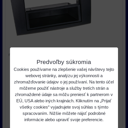
neoriginálneho rádia do auta MB ML od r.v. 2006 (W164)
Predvoľby súkromia
15,38 €
s DPH
Cena:
Cookies používame na zlepšenie vašej návštevy tejto
20,50 €
Pred zľavou:
webovej stránky, analýzu jej výkonnosti a
Zľava:
5,13 €
zhromažďovanie údajov o jej používaní. Na tento účel
môžeme použiť nástroje a služby tretích strán a
zhromaždené údaje sa môžu preniesť k partnerom v
ks
Do košíka
EÚ, USA alebo iných krajinách. Kliknutím na „Prijať
všetky cookies“ vyjadrujete svoj súhlas s týmto
Dostupnosť:
Skladom u nás
spracovaním. Nižšie môžete nájsť podrobné
informácie alebo upraviť svoje preferencie.
Výrobca:
Dietz