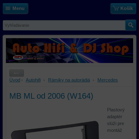
Menu
Košík
Úvod
Autohifi
Rámiky na autorádiá
Mercedes
MB ML od 2006 (W164)
Plastový
adaptér
slúži pre
montáž