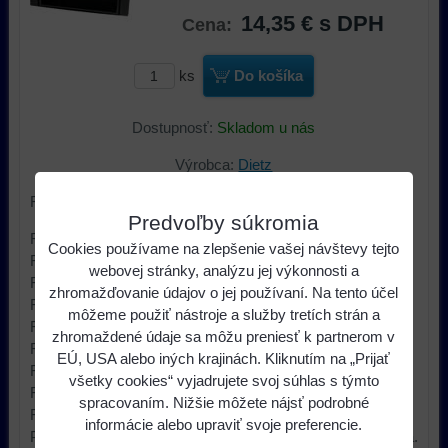
14,35 €
s DPH
Cena:
ks
Do košíka
Dostupnosť:
Skladom u nás
Výrobca:
Dietz
Rámček pre autorádio:
Predvoľby súkromia
Ford C-MAX 2007/04->2010/11
Cookies používame na zlepšenie vašej návštevy tejto
Ford Fiesta 2005/10->2008/08
webovej stránky, analýzu jej výkonnosti a
Ford Focus 2004/11->2007
zhromažďovanie údajov o jej používaní. Na tento účel
Ford Focus C-Max 2003/05-2007/03
môžeme použiť nástroje a služby tretích strán a
Ford Fusion 2005/09->2007
zhromaždené údaje sa môžu preniesť k partnerom v
Ford Galaxy 2006->
EÚ, USA alebo iných krajinách. Kliknutím na „Prijať
Ford Kuga 2008->
všetky cookies“ vyjadrujete svoj súhlas s týmto
Ford S-Max 2006->
spracovaním. Nižšie môžete nájsť podrobné
Ford Transit 2006->
informácie alebo upraviť svoje preferencie.
Plastový adaptér slúži pre montáž neoriginálneho autorádia.