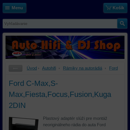
Menu
Košík
Úvod
Autohifi
Rámiky na autorádiá
Ford
Ford C-Max,S-
Max,Fiesta,Focus,Fusion,Kuga
2DIN
Plastový adaptér slúži pre montáž
neoriginálneho rádia do auta Ford