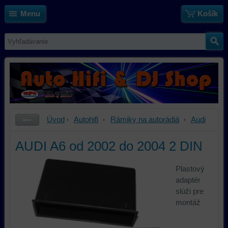
Menu
Košík
Úvod
Autohifi
Rámiky na autorádiá
Audi
AUDI A6 od 2002 do 2004 2 DIN
Plastový
adaptér
slúži pre
montáž