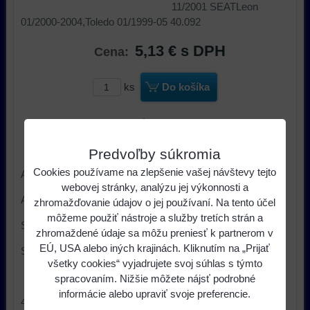
11/2001 SEATLeon
01/2000-2004,Toledo 01/1999-05 40.092
5,13 €
s DPH
Cena:
ks
Do košíka
Dostupnosť:
Skladom u nás
Výrobca:
Dietz
Predvoľby súkromia
Cookies používame na zlepšenie vašej návštevy tejto
AUDIA3 2000-2003,
webovej stránky, analýzu jej výkonnosti a
A6 11/2000-11/2001
zhromažďovanie údajov o jej používaní. Na tento účel
môžeme použiť nástroje a služby tretích strán a
SEAT Leon 01/2000-2004,
zhromaždené údaje sa môžu preniesť k partnerom v
EÚ, USA alebo iných krajinách. Kliknutím na „Prijať
SEAT Toledo 01/1999-05
všetky cookies“ vyjadrujete svoj súhlas s týmto
spracovaním. Nižšie môžete nájsť podrobné
informácie alebo upraviť svoje preferencie.
40.092