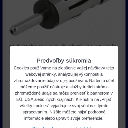
potrebná redukcia,ak vám anténa končí tzv. fajkou a rádio
má zdierku.
Predvoľby súkromia
1,03 €
s DPH
Cena:
Cookies používame na zlepšenie vašej návštevy tejto
1,73 €
Pred zľavou:
webovej stránky, analýzu jej výkonnosti a
Zľava:
0,71 €
zhromažďovanie údajov o jej používaní. Na tento účel
môžeme použiť nástroje a služby tretích strán a
zhromaždené údaje sa môžu preniesť k partnerom v
ks
Do košíka
EÚ, USA alebo iných krajinách. Kliknutím na „Prijať
všetky cookies“ vyjadrujete svoj súhlas s týmto
Dostupnosť:
Skladom u nás
spracovaním. Nižšie môžete nájsť podrobné
informácie alebo upraviť svoje preferencie.
Výrobca:
Dietz