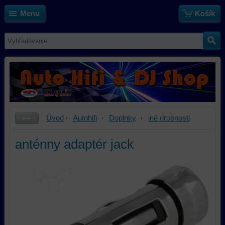
Menu
Košík
Úvod
Autohifi
Doplnky
iné drobnosti
anténny adaptér jack