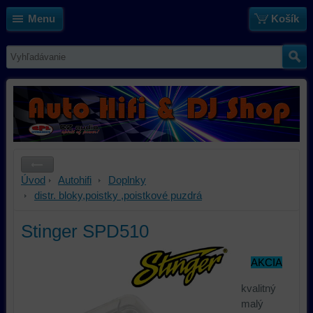
Menu
Košík
Úvod
Autohifi
Doplnky
distr. bloky,poistky ,poistkové puzdrá
Stinger SPD510
AKCIA
kvalitný
malý