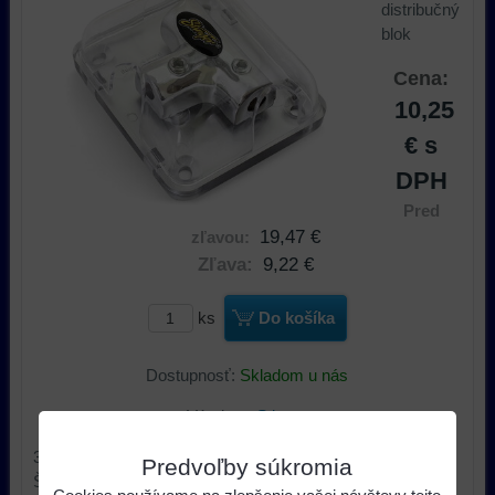
distribučný
blok
Cena:
10,25
€
s
DPH
Pred
19,47 €
zľavou:
Zľava:
9,22 €
ks
Do košíka
Dostupnosť:
Skladom u nás
Výrobca:
Stinger
3x Vstup 10 mm²
Predvoľby súkromia
Štýl písmena T