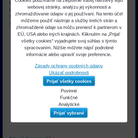
Cookies používame na zlepšenie vašej návštevy tejto
Daisy Chainable Design
webovej stránky, analýzu jej výkonnosti a
Hlboko zapustené drôty
zhromažďovanie údajov o jej používaní. Na tento účel
Nastavovacie skrutky s nadmernou veľkosťou
môžeme použiť nástroje a služby tretích strán a
SPD510 (ShocKrome
zhromaždené údaje sa môžu preniesť k partnerom v
EÚ, USA alebo iných krajinách. Kliknutím na „Prijať
všetky cookies“ vyjadrujete svoj súhlas s týmto
spracovaním. Nižšie môžete nájsť podrobné
informácie alebo upraviť svoje preferencie.
Zásady ochrany osobných údajov
Ukázať podrobnosti
Prijať všetky cookies
Povinné
Naša
Funkčné
webová
Môžeme
Analytické
stránka
ukladať
Používanie
Prijať vybrané
ukladá
údaje
analytických
údaje
na
nástrojov
na
vašom
nám