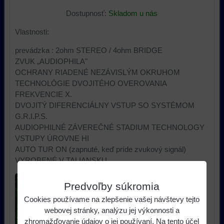
Dostupnosť:
Skladom u nás
Vlastnosti:
prevádzka : 2ohm STEREO / 4ohm BRIDGE
ZVUK „AUDIOPHILA"
OCHRANY RIADENÉ NEZÁVISLÝM OKRUHOM
TECHNOLÓGIE DVOJITÉHO OVEROVANIA
FREKVENCIE X.
DVOJITÝ DIFERENCIÁLNY VSTUP SO SYSTÉMOM
G.R.I.P.S.
AUDIOPHILNÉ ZÁVEREČNÉ STADIUM TECHNOLOGY
VSTUPY ÚROVNE HI
AUTO TUR ON (zapnuté, keď príde zvukový signál)
VYROBENÉ V TALIANSKU
Predvoľby súkromia
Cookies používame na zlepšenie vašej návštevy tejto
webovej stránky, analýzu jej výkonnosti a
zhromažďovanie údajov o jej používaní. Na tento účel