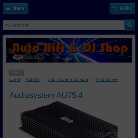
Menu
Košík
Úvod
Autohifi
Zosilňovače do auta
4-kanálové
Audiosystem AU75.4