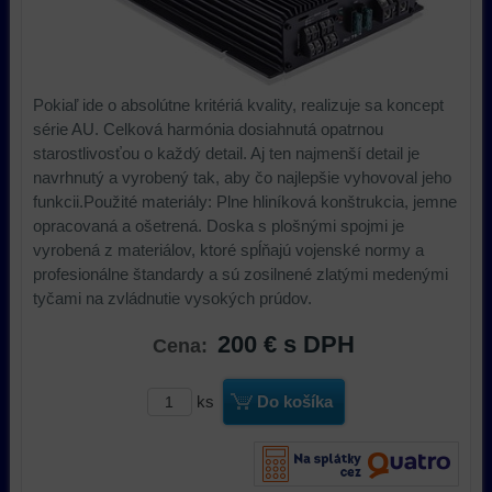
Pokiaľ ide o absolútne kritériá kvality, realizuje sa koncept
série AU. Celková harmónia dosiahnutá opatrnou
starostlivosťou o každý detail. Aj ten najmenší detail je
navrhnutý a vyrobený tak, aby čo najlepšie vyhovoval jeho
funkcii.Použité materiály: Plne hliníková konštrukcia, jemne
opracovaná a ošetrená. Doska s plošnými spojmi je
vyrobená z materiálov, ktoré spĺňajú vojenské normy a
profesionálne štandardy a sú zosilnené zlatými medenými
tyčami na zvládnutie vysokých prúdov.
200 €
s DPH
Cena:
ks
Do košíka