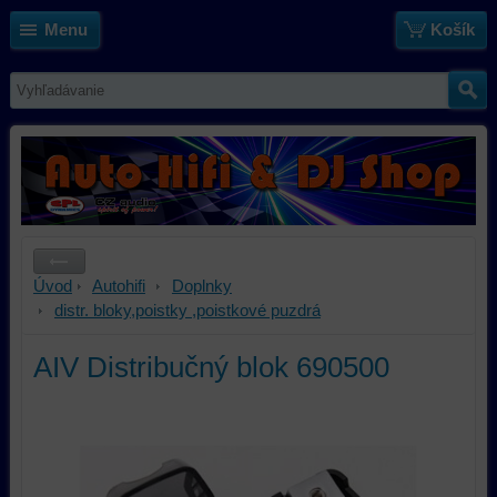
Menu
Košík
Úvod
Autohifi
Doplnky
distr. bloky,poistky ,poistkové puzdrá
AIV Distribučný blok 690500