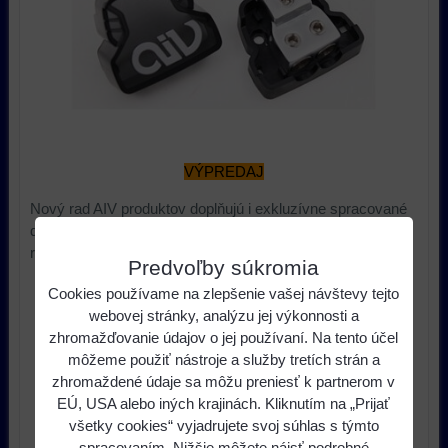
VÝPREDAJ
Nový rad AIV produktov doplňujú i exkluzívne spracované
distribučné bloky najvyššej kvality. Pre elegantné a ľahké
rozdelenie káblovej inštálacie v aute!
Predvoľby súkromia
19,48 €
s DPH
Cookies používame na zlepšenie vašej návštevy tejto
Cena:
webovej stránky, analýzu jej výkonnosti a
24,60 €
Pred zľavou:
zhromažďovanie údajov o jej používaní. Na tento účel
Zľava:
5,13 €
môžeme použiť nástroje a služby tretích strán a
zhromaždené údaje sa môžu preniesť k partnerom v
Dostupnosť:
Vypredané
EÚ, USA alebo iných krajinách. Kliknutím na „Prijať
Výrobca:
AIV
všetky cookies“ vyjadrujete svoj súhlas s týmto
spracovaním. Nižšie môžete nájsť podrobné