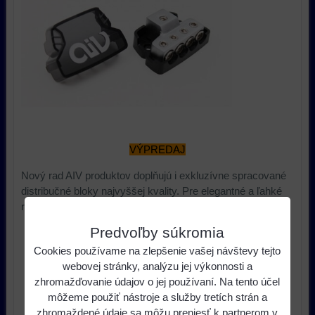
VÝPREDAJ
Nový rad AIV produktov doplňujú i exkluzívne spracované
distribučné bloky najvyššej kvality. Pre elegantné a ľahké
rozdelenie káblovej inštálacie v aute!
Predvoľby súkromia
19,48 €
s DPH
Cena:
Cookies používame na zlepšenie vašej návštevy tejto
24,60 €
Pred zľavou:
webovej stránky, analýzu jej výkonnosti a
Zľava:
5,13 €
zhromažďovanie údajov o jej používaní. Na tento účel
môžeme použiť nástroje a služby tretích strán a
ks
Do košíka
zhromaždené údaje sa môžu preniesť k partnerom v