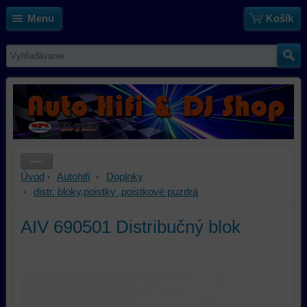
Menu
Košík
Úvod
Autohifi
Doplnky
distr. bloky,poistky ,poistkové puzdrá
AIV 690501 Distribučný blok