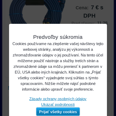
7 €
s
Cena:
DPH
11,28
Pred zľavou:
€
Zľava:
4,28 €
Predvoľby súkromia
Cookies používame na zlepšenie vašej návštevy tejto
ks
Do košíka
webovej stránky, analýzu jej výkonnosti a
zhromažďovanie údajov o jej používaní. Na tento účel
môžeme použiť nástroje a služby tretích strán a
Dostupnosť:
Skladom u nás
zhromaždené údaje sa môžu preniesť k partnerom v
Výrobca:
Renegade
EÚ, USA alebo iných krajinách. Kliknutím na „Prijať
všetky cookies“ vyjadrujete svoj súhlas s týmto
spracovaním. Nižšie môžete nájsť podrobné
Nový komentár
informácie alebo upraviť svoje preferencie.
Zásady ochrany osobných údajov
Ukázať podrobnosti
Názov:
Prijať všetky cookies