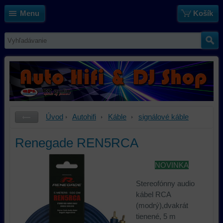
Menu
Košík
Úvod
Autohifi
Káble
signálové káble
Renegade REN5RCA
NOVINKA
Stereofónny audio
kábel RCA
(modrý),dvakrát
tienené, 5 m