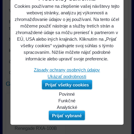
Cookies používame na zlepšenie vašej návštevy tejto
Veľkosť reproduktorov: 88 mm
webovej stránky, analýzu jej výkonnosti a
zhromažďovanie údajov o jej používaní. Na tento účel
Reproduktory vstavané v domčekoch aerodynamického
môžeme použiť nástroje a služby tretích strán a
tvaru
zhromaždené údaje sa môžu preniesť k partnerom v
EÚ, USA alebo iných krajinách. Kliknutím na „Prijať
Možnosť nastavenia HP a LP filtrov
všetky cookies“ vyjadrujete svoj súhlas s týmto
kompletné inštalančné príslušenstvo je súčasťou balenia
spracovaním. Nižšie môžete nájsť podrobné
informácie alebo upraviť svoje preferencie.
čierne prevedenie
Zásady ochrany osobných údajov
Cena za set
Ukázať podrobnosti
Galéria
Prijať všetky cookies
Povinné
Naša
Funkčné
webová
Môžeme
Analytické
stránka
ukladať
Používanie
Prijať vybrané
ukladá
údaje
analytických
údaje
na
nástrojov
Renegade RXA-100B
na
vašom
nám