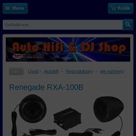
Menu
Košík
Úvod
Autohifi
Reproduktory
iné rozmery
Renegade RXA-100B