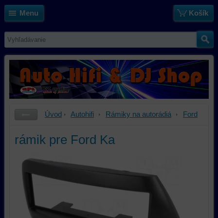
Menu
Košík
Úvod
Autohifi
Rámiky na autorádiá
Ford
rámik pre Ford Ka