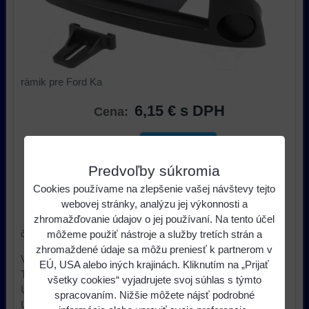
rámik pre Ford Ka
6,15 €
s DPH
Cena:
ks
Do košíka
Predvoľby súkromia
Dostupnosť:
do 14 dní
Cookies používame na zlepšenie vašej návštevy tejto
webovej stránky, analýzu jej výkonnosti a
Výrobca:
Dietz
zhromažďovanie údajov o jej používaní. Na tento účel
čierna farba
môžeme použiť nástroje a služby tretích strán a
zhromaždené údaje sa môžu preniesť k partnerom v
Výrobca ACV
EÚ, USA alebo iných krajinách. Kliknutím na „Prijať
Typ príslušenstva car audio rámček pre autorádio
všetky cookies“ vyjadrujete svoj súhlas s týmto
Určenie - značka auta Ford
spracovaním. Nižšie môžete nájsť podrobné
Určenie - model auta Ford Ka 1997->