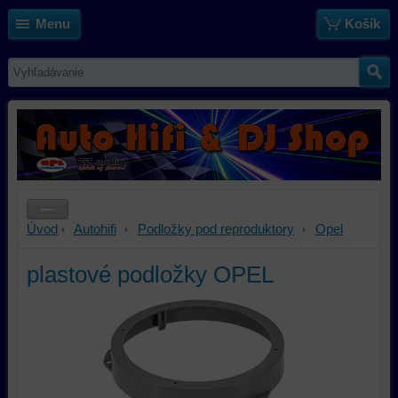
Menu
Košík
Úvod
Autohifi
Podložky pod reproduktory
Opel
plastové podložky OPEL