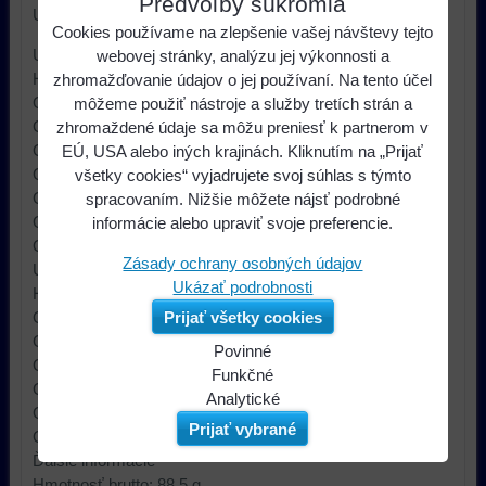
Predvoľby súkromia
Určenie - značka auta Honda,Opel
Cookies používame na zlepšenie vašej návštevy tejto
Určenie - model auta
webovej stránky, analýzu jej výkonnosti a
Honda Jazz 2002->2008,
zhromažďovanie údajov o jej používaní. Na tento účel
Opel Astra F 1991->1998,
môžeme použiť nástroje a služby tretích strán a
Opel Astra G 1998->,
zhromaždené údaje sa môžu preniesť k partnerom v
Opel Calibra 1990->1997,
EÚ, USA alebo iných krajinách. Kliknutím na „Prijať
Opel Meriva 2003->2010,
všetky cookies“ vyjadrujete svoj súhlas s týmto
Opel Omega B 03/1994->06/2003,
spracovaním. Nižšie môžete nájsť podrobné
Opel Vectra B 1995->,
informácie alebo upraviť svoje preferencie.
Opel Zafira
Zásady ochrany osobných údajov
Určenie - upevnenie reproduktora
Ukázať podrobnosti
Honda Jazz predné dvere,
Opel Astra F predné dvere ->1998,
Prijať všetky cookies
Opel Astra G predné dvere,
Povinné
Opel Calibra predné dvere,
Naša
Funkčné
Opel Omega B predné dvere,
webová
Môžeme
Analytické
Opel Vectra B predné dvere,
stránka
ukladať
Používanie
Prijať vybrané
Opel Zafira predné dvere
ukladá
údaje
analytických
Ďalšie informácie
údaje
na
nástrojov
Hmotnosť brutto: 88.5 g