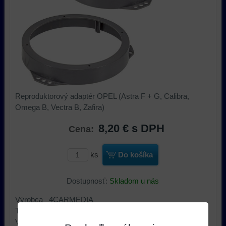
Reproduktorový adaptér OPEL (Astra F + G, Calibra,
Omega B, Vectra B, Zafira)
8,20 €
s DPH
Cena:
ks
Do košíka
Dostupnosť:
Skladom u nás
Výrobca 4CARMEDIA
Typ príslušenstva car audio reproduktorový adaptér
Veľkosť reproduktora 165mm