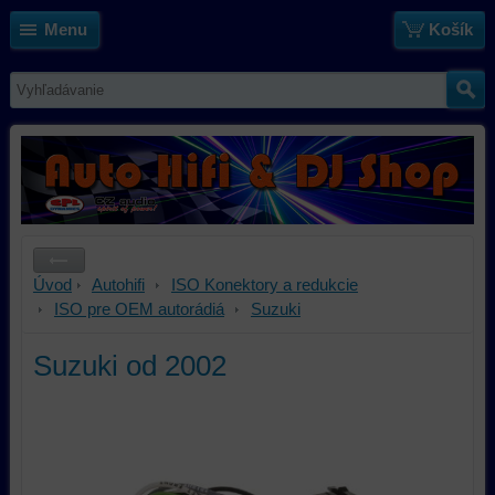
Menu
Košík
Úvod
Autohifi
ISO Konektory a redukcie
ISO pre OEM autorádiá
Suzuki
Suzuki od 2002