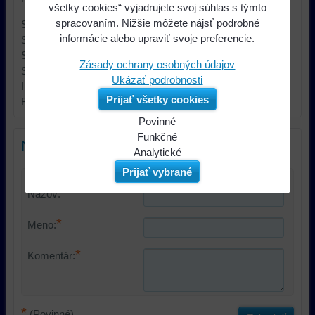
všetky cookies“ vyjadrujete svoj súhlas s týmto
spracovaním. Nižšie môžete nájsť podrobné
Suzuki Alto / Vitara 01/1996 ->
informácie alebo upraviť svoje preferencie.
Suzuki BALENO 03/1995 ->
Suzuki Jimny / Liana 03/2002 ->
Zásady ochrany osobných údajov
Suzuki Wagon R +
Ukázať podrobnosti
ISO štandard
Prijať všetky cookies
Reproduktor napájania / 4 reproduktory
Povinné
Naša
Funkčné
Nový komentár
webová
Môžeme
Analytické
stránka
ukladať
Používanie
Prijať vybrané
ukladá
údaje
analytických
Názov:
údaje
na
nástrojov
na
vašom
nám
*
Meno:
vašom
zariadení
umožňuje
zariadení
(súbory
lepšie
*
Komentár:
(súbory
cookie
porozumieť
cookie
a
potrebám
a
úložiská
našich
úložiská
prehliadača),
návštevníkov
*
(Povinné)