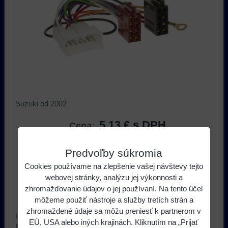
Suzuki od 2002
5,13 €
s DPH
Cena:
Predvoľby súkromia
ks
Do košíka
Cookies používame na zlepšenie vašej návštevy tejto
webovej stránky, analýzu jej výkonnosti a
Dostupnosť:
Skladom u nás
zhromažďovanie údajov o jej používaní. Na tento účel
Výrobca:
C-quence
môžeme použiť nástroje a služby tretích strán a
zhromaždené údaje sa môžu preniesť k partnerom v
Popis produktu
EÚ, USA alebo iných krajinách. Kliknutím na „Prijať
Rádiový konektorový kábel Suzuki