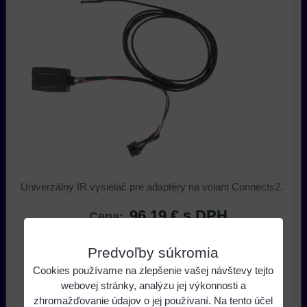
Univerzálny IR vysielač pre adaptéry na volant Connects2.
96,19 €
s DPH
Cena:
Predvoľby súkromia
ks
Do košíka
Cookies používame na zlepšenie vašej návštevy tejto
webovej stránky, analýzu jej výkonnosti a
Dostupnosť:
do 14 dní
zhromažďovanie údajov o jej používaní. Na tento účel