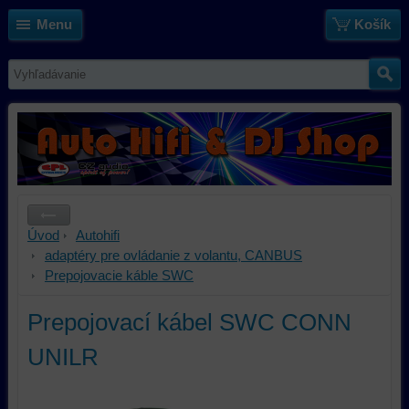
Menu
Košík
Úvod
Autohifi
adaptéry pre ovládanie z volantu, CANBUS
Prepojovacie káble SWC
Prepojovací kábel SWC CONN
UNILR