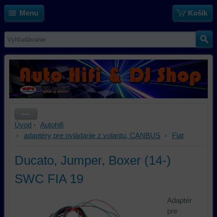
Menu
Košík
Úvod
Autohifi
adaptéry pre ovládanie z volantu, CANBUS
Fiat
Ducato, Jumper, Boxer (14-)
SWC FIA 19
Adaptér
pre