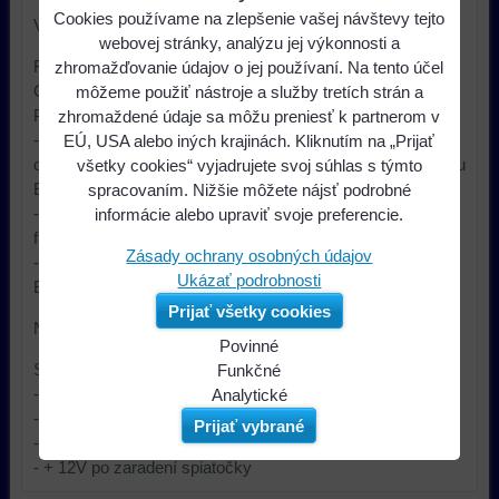
Cookies používame na zlepšenie vašej návštevy tejto
Vhodné pre vozidlá:
webovej stránky, analýzu jej výkonnosti a
FIAT Ducato (Facelift 14-)
zhromažďovanie údajov o jej používaní. Na tento účel
CITROEN Jumper (Facelift 14-)
môžeme použiť nástroje a služby tretích strán a
PEUGEOT Boxer (Facelift 14-)
zhromaždené údaje sa môžu preniesť k partnerom v
- pre automobily s inštalovaným originálnym autorádiom s
EÚ, USA alebo iných krajinách. Kliknutím na „Prijať
označením 250VP1 / 250VP2 alebo OEM hands free sadou
všetky cookies“ vyjadrujete svoj súhlas s týmto
Blue & Me a s ovládaním na volante
spracovaním. Nižšie môžete nájsť podrobné
- adaptér podporuje tlačidlá na volante pre ovládanie hands
informácie alebo upraviť svoje preferencie.
free sady
Zásady ochrany osobných údajov
- pre autorádiá Sony, Kenwood, Panasonic, JVC, Pioneer,
Ukázať podrobnosti
Blaupunkt, Clarion, Alpine, LG, a ďalšie s ISO konektorom
Prijať všetky cookies
Nutné objednať spolu s adaptérom pre daný typ autorádia!
Povinné
Súčasťou adaptéra sú vodiče s analógovými signálmi:
Naša
Funkčné
- + 12V po zapnutí kľúča (sv.15)
webová
Môžeme
Analytické
- rýchlostné impulzy
stránka
ukladať
Používanie
Prijať vybrané
- + 12V po zapnutí osvetlenia vozidla
ukladá
údaje
analytických
- + 12V po zaradení spiatočky
údaje
na
nástrojov
na
vašom
nám