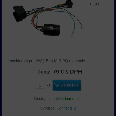
s ISO
konektorom pre VW (15->) MIB-PQ rozhranie.
79 €
s DPH
Cena:
ks
Do košíka
Dostupnosť:
Skladom u nás
Výrobca:
Connects 2