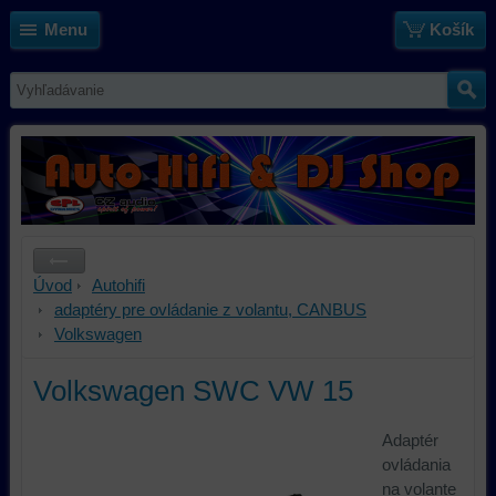
Menu
Košík
Úvod
Autohifi
adaptéry pre ovládanie z volantu, CANBUS
Volkswagen
Volkswagen SWC VW 15
Adaptér
ovládania
na volante