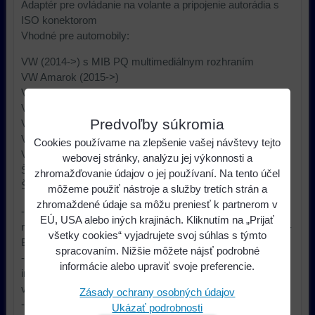
Adaptér pre ovládanie na volante a pripojenie autorádia s
ISO konektorom
Vhodné pre automobily:
VW (2014->) s MIB PQ multimediálnym rozhraním
VW Amarok (2015->)
VW Beetle II. [5C1] (2015->)
VW Caddy V. (2015->)
Predvoľby súkromia
VW Sharan II. [7N_] (2015->)
VW Tiguan (2015->)
Cookies používame na zlepšenie vašej návštevy tejto
VW Transporter T6 (2015->)
webovej stránky, analýzu jej výkonnosti a
ŠKODA (2014->) s MIB PQ multimediálnym rozhraním
zhromažďovanie údajov o jej používaní. Na tento účel
ŠKODA Yeti (Facelift 2014->)
môžeme použiť nástroje a služby tretích strán a
zhromaždené údaje sa môžu preniesť k partnerom v
- Originálne autorádia alebo navigácie s MIB-PQ
EÚ, USA alebo iných krajinách. Kliknutím na „Prijať
multimediálnym rozhraním s FAKRA konektorom a s CAN-
všetky cookies“ vyjadrujete svoj súhlas s týmto
Bus ovládaním na volante
spracovaním. Nižšie môžete nájsť podrobné
- Adaptér podporuje ovládanie Hands free sady v
informácie alebo upraviť svoje preferencie.
inštalovanom aftermarket autorádiu pomocou tlačidiel na
volante
Zásady ochrany osobných údajov
- konektor obsahuje +12V po zapnutí kľúča (sv.15)
Ukázať podrobnosti