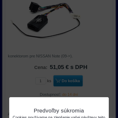
konektorom pre NISSAN Note (09->).
51,05 €
s DPH
Cena:
ks
Do košíka
Dostupnosť:
do 14 dní
Výrobca:
Connect 2
Predvoľby súkromia
Adaptér pre ovládanie na volante a pripojenie autorádia s
Cookies používame na zlepšenie vašej návštevy tejto