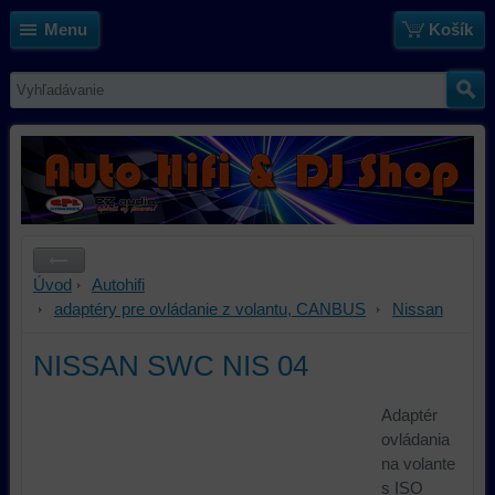
Menu
Košík
Úvod
Autohifi
adaptéry pre ovládanie z volantu, CANBUS
Nissan
NISSAN SWC NIS 04
Adaptér
ovládania
na volante
s ISO