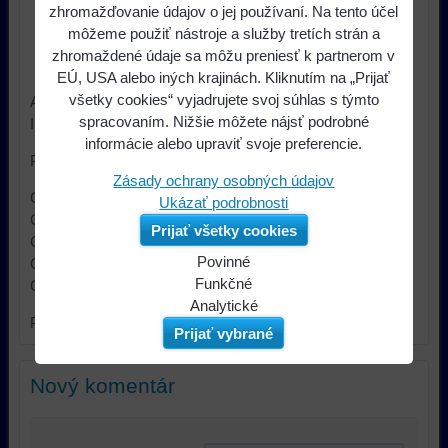
zhromažďovanie údajov o jej používaní. Na tento účel
Dostupnosť:
do 14 dní
môžeme použiť nástroje a služby tretích strán a
zhromaždené údaje sa môžu preniesť k partnerom v
Výrobca:
Connect 2
EÚ, USA alebo iných krajinách. Kliknutím na „Prijať
všetky cookies“ vyjadrujete svoj súhlas s týmto
Adaptér pre ovládanie na volante a pripojenie autorádia s
spracovaním. Nižšie môžete nájsť podrobné
ISO konektorom pre vozidlá Chevrolet, Opel.
informácie alebo upraviť svoje preferencie.
Podporované vozidlá:
Zásady ochrany osobných údajov
Chevrolet Cruze (09-15)
Ukázať podrobnosti
Chevrolet Aveo (11-)
Prijať všetky cookies
Chevrolet Equinox (09-)
Povinné
Opel Insignia (08-13)
Naša
Funkčné
Chevrolet Orlando (11-)
webová
Môžeme
Analytické
Pozn. Nutné objednať s prepojovacím konektorom.
stránka
ukladať
Používanie
Prijať vybrané
ukladá
údaje
analytických
údaje
na
nástrojov
Nový komentár
na
vašom
nám
vašom
zariadení
umožňuje
zariadení
(súbory
lepšie