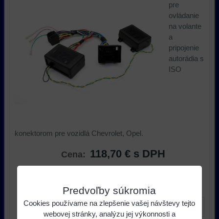
pre
ovládanie
na volante
a
pripojenie
autorádia s
ISO
konektorom pre vozidlá Chevrolet, Opel.
118,70 €
s DPH
Cena:
ks
Do košíka
Predvoľby súkromia
Cookies používame na zlepšenie vašej návštevy tejto
webovej stránky, analýzu jej výkonnosti a