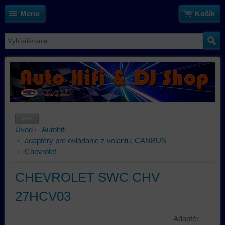
Menu
Košík
Úvod
Autohifi
adaptéry pre ovládanie z volantu, CANBUS
Chevrolet
CHEVROLET SWC CHV
27HCV03
Adaptér