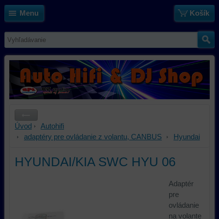
Menu
Košík
Úvod
Autohifi
adaptéry pre ovládanie z volantu, CANBUS
Hyundai
HYUNDAI/KIA SWC HYU 06
Adaptér
pre
ovládanie
na volante