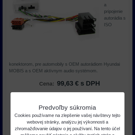
a
pripojenie
autorádia s
ISO
konektorom, pre automobily s OEM autorádiom Hyundai
MOBIS a s OEM aktívnym audio systémom.
99,63 €
s DPH
Cena:
ks
Do košíka
Predvoľby súkromia
Dostupnosť:
do 14 dní
Cookies používame na zlepšenie vašej návštevy tejto
webovej stránky, analýzu jej výkonnosti a
Výrobca:
Connect 2
zhromažďovanie údajov o jej používaní. Na tento účel