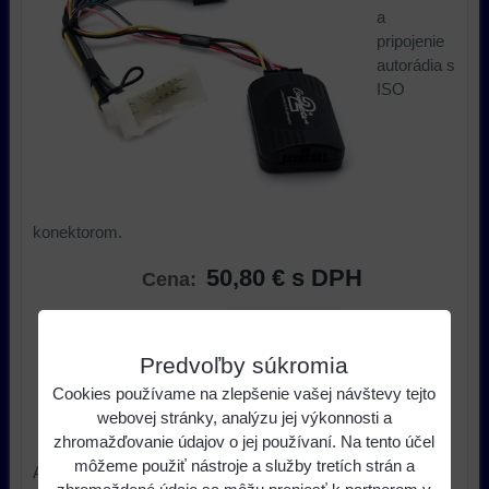
a
pripojenie
autorádia s
ISO
konektorom.
50,80 €
s DPH
Cena:
ks
Do košíka
Predvoľby súkromia
Dostupnosť:
Skladom u nás
Cookies používame na zlepšenie vašej návštevy tejto
webovej stránky, analýzu jej výkonnosti a
Výrobca:
Connect 2
zhromažďovanie údajov o jej používaní. Na tento účel
môžeme použiť nástroje a služby tretích strán a
Adaptér pre ovládanie na volante a pripojenie autorádia s