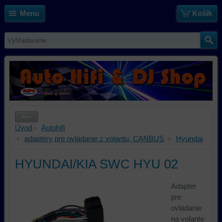
Menu
Košík
Úvod
Autohifi
adaptéry pre ovládanie z volantu, CANBUS
Hyundai
HYUNDAI/KIA SWC HYU 02
Adaptér
pre
ovládanie
na volante