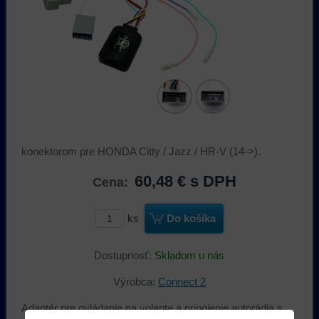
konektorom pre HONDA Citty / Jazz / HR-V (14->).
60,48 €
s DPH
Cena:
ks
Do košíka
Dostupnosť:
Skladom u nás
Výrobca:
Connect 2
Adaptér pre ovládanie na volante a pripojenie autorádia s