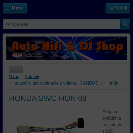
Menu
Košík
Úvod
Autohifi
adaptéry pre ovládanie z volantu, CANBUS
Honda
HONDA SWC HON 08
Adaptér
ovládania
na volante
s ISO