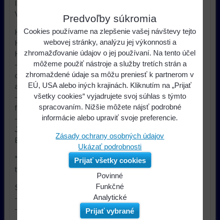
ISO konektorom
Vhodné pre automobily:
Predvoľby súkromia
Cookies používame na zlepšenie vašej návštevy tejto
HONDA City (1/2014>)
webovej stránky, analýzu jej výkonnosti a
HONDA Jazz III. (7 / 2015->)
zhromažďovanie údajov o jej používaní. Na tento účel
HONDA HR-V II. (2015->)
môžeme použiť nástroje a služby tretích strán a
- Adaptér neumožňuje nastavenie hodín a dátumu na
zhromaždené údaje sa môžu preniesť k partnerom v
originálnom displeji automobilu a nepodporuje funkciu line
EÚ, USA alebo iných krajinách. Kliknutím na „Prijať
assistent
všetky cookies“ vyjadrujete svoj súhlas s týmto
- Adaptér podporuje tlačidlá na volante pre ovládanie hands
spracovaním. Nižšie môžete nájsť podrobné
free sady
informácie alebo upraviť svoje preferencie.
- Pre aftermarket autorádiá Sony, Kenwood, Panasonic,
JVC, Pioneer, Blaupunkt, Clarion, Alpine, LG, Zenec,
Zásady ochrany osobných údajov
Becker, NAKAMICHI, Philips s ISO konektorom *
Ukázať podrobnosti
* - Nutné objednať spolu s prepojovacím káblom pre daný
Prijať všetky cookies
typ autorádia!
Povinné
Naša
Funkčné
Súčasťou adaptéra sú vodiče s analógovými signálmi:
webová
Môžeme
Analytické
- Rýchlostné impulzy
stránka
ukladať
Používanie
- Zatiahnutie ručnej brzdy
Prijať vybrané
ukladá
údaje
analytických
- + 12V po zaradení spiatočky